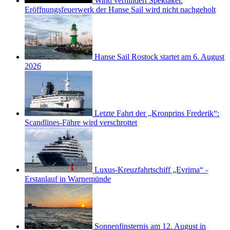
Wind verhindert Spektakel:
Eröffnungsfeuerwerk der Hanse Sail wird nicht nachgeholt
Hanse Sail Rostock startet am 6. August
2026
Letzte Fahrt der „Kronprins Frederik“:
Scandlines-Fähre wird verschrottet
Luxus-Kreuzfahrtschiff „Evrima“ -
Erstanlauf in Warnemünde
Sonnenfinsternis am 12. August in