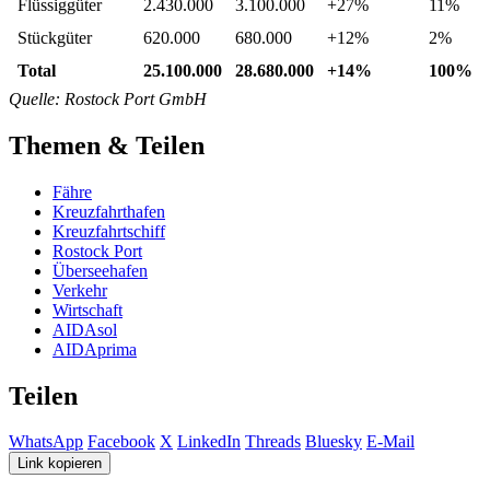
Flüssiggüter
2.430.000
3.100.000
+27%
11%
Stückgüter
620.000
680.000
+12%
2%
Total
25.100.000
28.680.000
+14%
100%
Quelle: Rostock Port GmbH
Themen & Teilen
Fähre
Kreuzfahrthafen
Kreuzfahrtschiff
Rostock Port
Überseehafen
Verkehr
Wirtschaft
AIDAsol
AIDAprima
Teilen
WhatsApp
Facebook
X
LinkedIn
Threads
Bluesky
E-Mail
Link kopieren