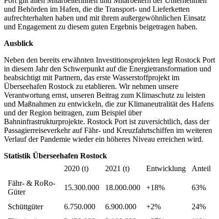
Port gilt allen Mitarbeiterinnen und Mitarbeitern der Unternehmen
und Behörden im Hafen, die die Transport- und Lieferketten
aufrechterhalten haben und mit ihrem außergewöhnlichen Einsatz
und Engagement zu diesem guten Ergebnis beigetragen haben.
Ausblick
Neben den bereits erwähnten Investitionsprojekten legt Rostock Port
in diesem Jahr den Schwerpunkt auf die Energietransformation und
beabsichtigt mit Partnern, das erste Wasserstoffprojekt im
Überseehafen Rostock zu etablieren. Wir nehmen unsere
Verantwortung ernst, unseren Beitrag zum Klimaschutz zu leisten
und Maßnahmen zu entwickeln, die zur Klimaneutralität des Hafens
und der Region beitragen, zum Beispiel über
Bahninfrastrukturprojekte. Rostock Port ist zuversichtlich, dass der
Passagierreiseverkehr auf Fähr- und Kreuzfahrtschiffen im weiteren
Verlauf der Pandemie wieder ein höheres Niveau erreichen wird.
Statistik Überseehafen Rostock
2020 (t)
2021 (t)
Entwicklung
Anteil
Fähr- & RoRo-
15.300.000
18.000.000
+18%
63%
Güter
Schüttgüter
6.750.000
6.900.000
+2%
24%