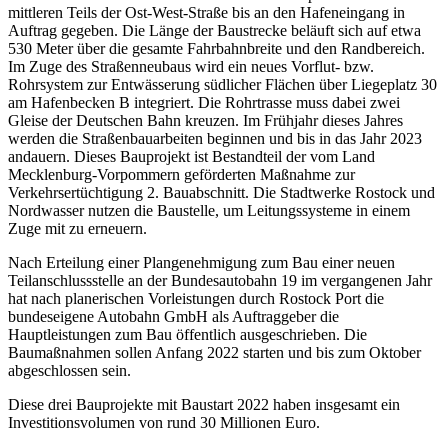
mittleren Teils der Ost-West-Straße bis an den Hafeneingang in
Auftrag gegeben. Die Länge der Baustrecke beläuft sich auf etwa
530 Meter über die gesamte Fahrbahnbreite und den Randbereich.
Im Zuge des Straßenneubaus wird ein neues Vorflut- bzw.
Rohrsystem zur Entwässerung südlicher Flächen über Liegeplatz 30
am Hafenbecken B integriert. Die Rohrtrasse muss dabei zwei
Gleise der Deutschen Bahn kreuzen. Im Frühjahr dieses Jahres
werden die Straßenbauarbeiten beginnen und bis in das Jahr 2023
andauern. Dieses Bauprojekt ist Bestandteil der vom Land
Mecklenburg-Vorpommern geförderten Maßnahme zur
Verkehrsertüchtigung 2. Bauabschnitt. Die Stadtwerke Rostock und
Nordwasser nutzen die Baustelle, um Leitungssysteme in einem
Zuge mit zu erneuern.
Nach Erteilung einer Plangenehmigung zum Bau einer neuen
Teilanschlussstelle an der Bundesautobahn 19 im vergangenen Jahr
hat nach planerischen Vorleistungen durch Rostock Port die
bundeseigene Autobahn GmbH als Auftraggeber die
Hauptleistungen zum Bau öffentlich ausgeschrieben. Die
Baumaßnahmen sollen Anfang 2022 starten und bis zum Oktober
abgeschlossen sein.
Diese drei Bauprojekte mit Baustart 2022 haben insgesamt ein
Investitionsvolumen von rund 30 Millionen Euro.