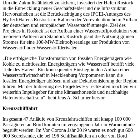
Um die Zukunftsfähigkeit zu sichern, investiert der Hafen Rostock
in die Entwicklung neuer Geschäftsfelder und die Infrastruktur.
Hervorzuheben ist die Berücksichtigung des IPCEI-Antrages des
HyTechHafens Rostock im Rahmen der Vorevaluation beim Aufbau
der deutschen und europäischen Wasserstoff-strategie. Ziel des
Projektes in Rostock ist der Aufbau einer Wasserstoffproduktion von
mehreren Partnern am Standort. Rostock plant die Nutzung grünen
Stromes für eine 100-MW-Elektrolyseanlage zur Produktion von
Wasserstoff oder Wasserstoffderivaten.
„Die erfolgreiche Transformation von fossilen Energieträgern wie
Kohle zu nichtfossilen Energieträgern wie Wasserstoff betrifft viele
Teile des Hafens. Ein konsequenter Einstieg in den Aufbau einer
Wasserstoffwirtschaft in Mecklenburg-Vorpommern kann die
fossilen Energieträger ablösen und zur Dekarbonisierung der Region
führen. Mit der Initiierung des Projektes HyTechHafen möchten wir
weiterhin Impulsgeber für eine klimaschonende und nachhaltige
Hafenwirtschaft sein“, hebt Jens A. Scharner hervor.
Kreuzschifffahrt
Insgesamt 47 Anläufe von Kreuzfahrtschiffen mit knapp 100 000
Passagieren an Bord konnten im vergangenen Jahr in Warnemünde
begrüßt werden. Im Vor-Corona-Jahr 2019 waren es noch gut 600
000 Seereisende, die bei 196 Schiffsanläufen an oder von Bord