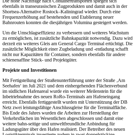
Die hohe Nachfrage nach Containertransporten spiegelt sich
ebenfalls in transeurasischen Zugprodukten und damit auch in der
Shortsea-Alternative Rostock–Kaliningrad wieder. Durch eine
Frequenzerhöhung auf bestehenden und Etablierung neuer
Bahnrouten konnten die diesjährigen Volumina gesteigert werden.
Um die Umschlagseffizienz zu verbessern und weiteres Wachstum
zu ermöglichen, ist zusätzliche Bahnkapazität notwendig. Dazu wird
derzeit ein weiteres Gleis am General Cargo Terminal ertüchtigt. Die
zusätzliche Möglichkeit einer Zugbeladung und -entladung schafft
nicht nur Kapazitäten für Container, sondern ebenfalls für andere
schienenaffine Stück- und Projektgüter.
Projekte und Investitionen
Mit Fertigstellung der Straßenunterführung unter der Straße ‚Am
Seehafen‘ im Juli 2021 und dem einhergehenden Flächenverbund
im südlichen Hafenareal wurde ein weiterer Meilenstein für die
Inbetriebnahme des neuen RoRo-Terminals am Hafeneingang
erreicht. Ebenfalls fertiggestellt wurden mit Unterstützung der DB
Netz zwei leistungsfähige Anschlussgleise für die Terminalfläche.
Bis Ende des Jahres wurden die Arbeiten zur Herstellung der
Verkehrsflächen im Wesentlichen abgeschlossen und damit eine
weitere bahn-seitige und umweltfreundliche Anbindung für
Ladungsgüter über den Hafen realisiert. Der Betreiber des neuen
Logistikterminals investierte zudem in zwei doppelstöckige