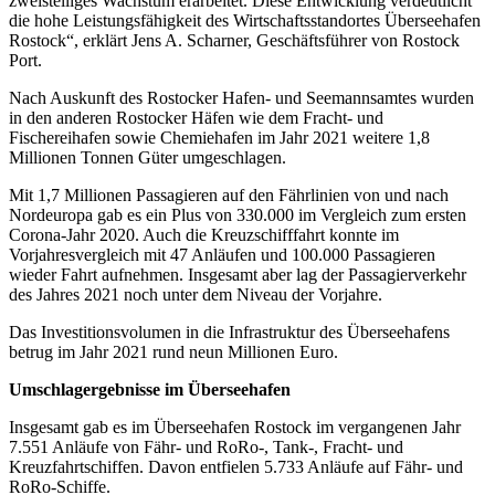
zweistelliges Wachstum erarbeitet. Diese Entwicklung verdeutlicht
die hohe Leistungsfähigkeit des Wirtschaftsstandortes Überseehafen
Rostock“, erklärt Jens A. Scharner, Geschäftsführer von Rostock
Port.
Nach Auskunft des Rostocker Hafen- und Seemannsamtes wurden
in den anderen Rostocker Häfen wie dem Fracht- und
Fischereihafen sowie Chemiehafen im Jahr 2021 weitere 1,8
Millionen Tonnen Güter umgeschlagen.
Mit 1,7 Millionen Passagieren auf den Fährlinien von und nach
Nordeuropa gab es ein Plus von 330.000 im Vergleich zum ersten
Corona-Jahr 2020. Auch die Kreuzschifffahrt konnte im
Vorjahresvergleich mit 47 Anläufen und 100.000 Passagieren
wieder Fahrt aufnehmen. Insgesamt aber lag der Passagierverkehr
des Jahres 2021 noch unter dem Niveau der Vorjahre.
Das Investitionsvolumen in die Infrastruktur des Überseehafens
betrug im Jahr 2021 rund neun Millionen Euro.
Umschlagergebnisse im Überseehafen
Insgesamt gab es im Überseehafen Rostock im vergangenen Jahr
7.551 Anläufe von Fähr- und RoRo-, Tank-, Fracht- und
Kreuzfahrtschiffen. Davon entfielen 5.733 Anläufe auf Fähr- und
RoRo-Schiffe.