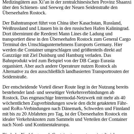
Medizingütern aus Xi’an in der zentralchinesischen Provinz Shaanxi
über den Schienen- und Seeweg der Neuen Seidenstraße den
Überseehafen Rostock.
Der Bahntransport führt von China über Kasachstan, Russland,
Weißrussland und Litauen bis in den russischen Hafen Kaliningrad.
Dort übernimmt die Reederei Mann Lines die Ladung und
transportiert diese in den Überseehafen Rostock zum General Cargo
Terminal des Umschlagunternehmens Euroports Germany. Hier
werden die Container umgeschlagen und größtenteils direkt auf
Ganzzüge mit Ziel Duisburg und Hamburg verladen. Das
Bahnprodukt wird zum Beispiel von der DB Cargo Eurasia
organisiert. Aber auch andere Operateure nutzen Rostock als
Alternative zu den ausschließlich landbasierten Transportrouten der
Seidenstraße.
Der entscheidende Vorteil dieser Route liegt in der Nutzung bereits
bestehender land- und seeseitiger Verkehrsverbindungen ab
Rostock. Das engmaschige Intermodal-Netzwerk mit mehr als 40
wöchentlichen Zugverbindungen sowie den dicht getakteten Fähr-
und RoRo-Verbindungen nach Dänemark, Schweden und Finnland
mit bis zu 20 Abfahrten pro Tag, ist der Überseehafen Rostock ein
idealer Verkehrsknoten zum Sammeln und Verteilen der Container
nach Nord- und Kontinentaleuropa.