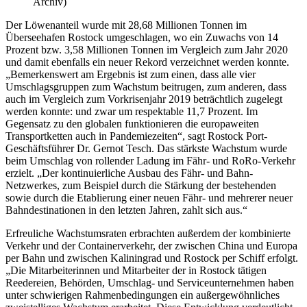
Archiv)
Der Löwenanteil wurde mit 28,68 Millionen Tonnen im
Überseehafen Rostock umgeschlagen, wo ein Zuwachs von 14
Prozent bzw. 3,58 Millionen Tonnen im Vergleich zum Jahr 2020
und damit ebenfalls ein neuer Rekord verzeichnet werden konnte.
„Bemerkenswert am Ergebnis ist zum einen, dass alle vier
Umschlagsgruppen zum Wachstum beitrugen, zum anderen, dass
auch im Vergleich zum Vorkrisenjahr 2019 beträchtlich zugelegt
werden konnte: und zwar um respektable 11,7 Prozent. Im
Gegensatz zu den globalen funktionieren die europaweiten
Transportketten auch in Pandemiezeiten“, sagt Rostock Port-
Geschäftsführer Dr. Gernot Tesch. Das stärkste Wachstum wurde
beim Umschlag von rollender Ladung im Fähr- und RoRo-Verkehr
erzielt. „Der kontinuierliche Ausbau des Fähr- und Bahn-
Netzwerkes, zum Beispiel durch die Stärkung der bestehenden
sowie durch die Etablierung einer neuen Fähr- und mehrerer neuer
Bahndestinationen in den letzten Jahren, zahlt sich aus.“
Erfreuliche Wachstumsraten erbrachten außerdem der kombinierte
Verkehr und der Containerverkehr, der zwischen China und Europa
per Bahn und zwischen Kaliningrad und Rostock per Schiff erfolgt.
„Die Mitarbeiterinnen und Mitarbeiter der in Rostock tätigen
Reedereien, Behörden, Umschlag- und Serviceunternehmen haben
unter schwierigen Rahmenbedingungen ein außergewöhnliches