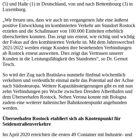
(5) und Halle (1) in Deutschland, von und nach Bettembourg (3) in
Luxemburg.
„Wir freuen uns, dass wir auch im vergangenen Jahr eine äußerst
positive Entwicklung im kombinierten Verkehr am Standort Rostock
erzielen und die Schallmauer von 100.000 Einheiten erheblich
überschreiten konnten. Das zeigt uns erneut, wie richtig und wichtig
der Fokus auf den kombinierten Verkehr ist. Mit dem Jahreswechsel
2021/2022 werden einige Kunden ihre bestehenden Verbindungen
ab Rostock erneut ausweiten. Dies zeigt das Vertrauen unserer
Kunden in die Leistungsfähigkeit des Standortes“, so Dr. Gernot
Tesch.
So wird der Zug nach Bratislava nunmehr fünfmal wöchentlich
verkehren und verdeutlicht einmal mehr das Potential auf der Achse
nach Südosteuropa. Weitere Kapazitätssteigerungen gibt es mit nun
zehn Verbindungen pro Woche zwischen Dresden Alberthafen und
dem Überseehafen Rostock. Neben Verona konnte mit Bologna
zudem eine weiterer italienischer Bahnknotenpunkt angebunden
werden.
Überseehafen Rostock etabliert sich als Knotenpunkt für
Seidenstraßenverkehre
Im April 2020 erreichten die ersten 49 Container mit Industrie- und