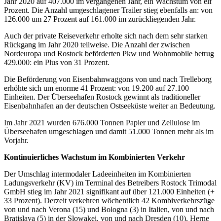
Jahr 2020 auf 407.000 im vergangenen Jahr, ein Wachstum von elf
Prozent. Die Anzahl umgeschlagener Trailer stieg ebenfalls an: von
126.000 um 27 Prozent auf 161.000 im zurückliegenden Jahr.
Auch der private Reiseverkehr erholte sich nach dem sehr starken
Rückgang im Jahr 2020 teilweise. Die Anzahl der zwischen
Nordeuropa und Rostock beförderten Pkw und Wohnmobile betrug
429.000: ein Plus von 31 Prozent.
Die Beförderung von Eisenbahnwaggons von und nach Trelleborg
erhöhte sich um enorme 41 Prozent: von 19.200 auf 27.100
Einheiten. Der Überseehafen Rostock gewinnt als traditioneller
Eisenbahnhafen an der deutschen Ostseeküste weiter an Bedeutung.
Im Jahr 2021 wurden 676.000 Tonnen Papier und Zellulose im
Überseehafen umgeschlagen und damit 51.000 Tonnen mehr als im
Vorjahr.
Kontinuierliches Wachstum im Kombinierten Verkehr
Der Umschlag intermodaler Ladeeinheiten im Kombinierten
Ladungsverkehr (KV) im Terminal des Betreibers Rostock Trimodal
GmbH stieg im Jahr 2021 signifikant auf über 121.000 Einheiten (+
33 Prozent). Derzeit verkehren wöchentlich 42 Kombiverkehrszüge
von und nach Verona (15) und Bologna (3) in Italien, von und nach
Bratislava (5) in der Slowakei, von und nach Dresden (10), Herne