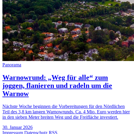
Panorama
Warnowrund: „Weg für alle“ zum
joggen, flanieren und radeln um die
Warnow
Nächste Woche beginnen die Vorbereitungen für den Nördlichen
Teil des 3,8 km langen Warnowrunds. Ca. 4 Mio. Euro werden hier
in den sieben Meter breiten Weg und die Freifläche investiert.
30. Januar 2026
Impressum
Datenschutz
RSS