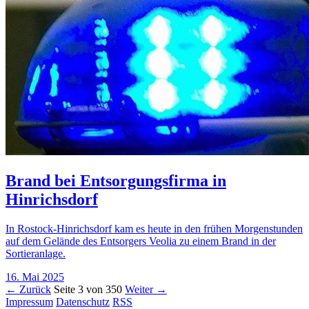
Brand bei Entsorgungsfirma in
Hinrichsdorf
In Rostock-Hinrichsdorf kam es heute in den frühen Morgenstunden
auf dem Gelände des Entsorgers Veolia zu einem Brand in der
Sortieranlage.
16. Mai 2025
← Zurück
Seite 3 von 350
Weiter →
Impressum
Datenschutz
RSS