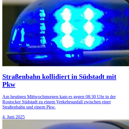
Straßenbahn kollidiert in Südstadt mit
Pkw
Am heutigen Mittwochmorgen kam es gegen 08:30 Uhr in der
Rostocker Südstadt zu einem Verkehrsunfall zwischen einer
Straßenbahn und einem Pkw.
4. Juni 2025