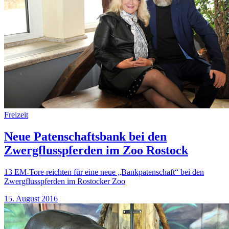
Freizeit
Neue Patenschaftsbank bei den
Zwergflusspferden im Zoo Rostock
13 EM-Tore reichten für eine neue „Bankpatenschaft“ bei den
Zwergflusspferden im Rostocker Zoo
15. August 2016