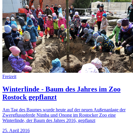
Freizeit
Winterlinde - Baum des Jahres im Zoo
Rostock gepflanzt
Am Tag des Baumes wurde heute auf der neuen Außenanlage der
Zwergflusspferde Nimba und Onong im Rostocker Zoo eine
Winterlinde, der Baum des Jahres 2016, gepflanzt
25. April 2016