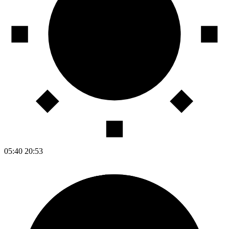
05:40
20:53