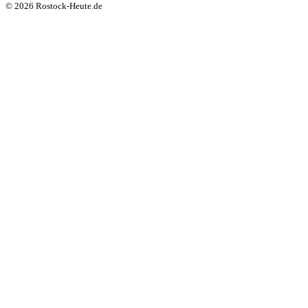
© 2026 Rostock-Heute.de