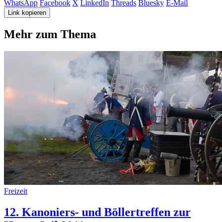
WhatsApp
Facebook
X
LinkedIn
Threads
Bluesky
E-Mail
Link kopieren
Mehr zum Thema
Freizeit
12. Kanoniers- und Böllertreffen zur