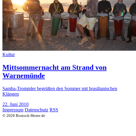
Kultur
Mittsommernacht am Strand von
Warnemünde
Samba-Trommler begrüßen den Sommer mit brasilianischen
Klängen
22. Juni 2010
Impressum
Datenschutz
RSS
© 2026 Rostock-Heute.de