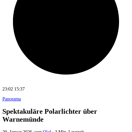
23:02
15:37
Panorama
Spektakuläre Polarlichter über
Warnemünde
20. Januar 2026
, von
Olaf
·
3 Min. Lesezeit