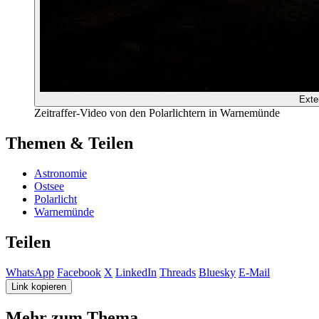
Exte
Zeitraffer-Video von den Polarlichtern in Warnemünde
Themen & Teilen
Astronomie
Ostsee
Polarlicht
Warnemünde
Teilen
WhatsApp
Facebook
X
LinkedIn
Threads
Bluesky
E-Mail
Link kopieren
Mehr zum Thema