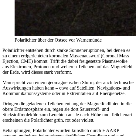
Polarlichter über der Ostsee vor Warnemünde
Polarlichter entstehen durch starke Sonneneruptionen, bei denen es
zu einem erdgerichteten koronalen Massenauswurf (Coronal Mass
Ejection, CME) kommt. Trifft die dabei freigesetzte Plasmawolke
aus Elektronen, Protonen und weiteren Teilchen auf das Magnetfeld
der Erde, wird dieses stark verformt.
Man spricht von einem geomagnetischen Sturm, der auch technische
Auswirkungen haben kann – etwa auf Satelliten, Navigations- und
Kommunikationssysteme oder in Extremfällen auf Energienetze.
Dringen die geladenen Teilchen entlang der Magnetfeldlinien in die
obere Erdatmosphäre ein, regen sie dort Sauerstoff- und
Stickstoffmoleküle zum Leuchten an. Je nach Höhe und Teilchenart
erscheinen die Polarlichter grün, rot oder violett.
Behauptungen, Polarlichter würden künstlich durch HAARP
erzeugt, entbehren jeder wissenschaftlichen Grundlage und sind