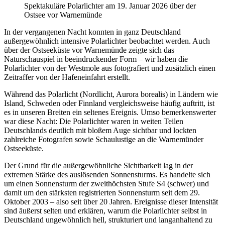
Spektakuläre Polarlichter am 19. Januar 2026 über der
Ostsee vor Warnemünde
In der vergangenen Nacht konnten in ganz Deutschland
außergewöhnlich intensive Polarlichter beobachtet werden. Auch
über der Ostseeküste vor Warnemünde zeigte sich das
Naturschauspiel in beeindruckender Form – wir haben die
Polarlichter von der Westmole aus fotografiert und zusätzlich einen
Zeitraffer von der Hafeneinfahrt erstellt.
Während das Polarlicht (Nordlicht, Aurora borealis) in Ländern wie
Island, Schweden oder Finnland vergleichsweise häufig auftritt, ist
es in unseren Breiten ein seltenes Ereignis. Umso bemerkenswerter
war diese Nacht: Die Polarlichter waren in weiten Teilen
Deutschlands deutlich mit bloßem Auge sichtbar und lockten
zahlreiche Fotografen sowie Schaulustige an die Warnemünder
Ostseeküste.
Der Grund für die außergewöhnliche Sichtbarkeit lag in der
extremen Stärke des auslösenden Sonnensturms. Es handelte sich
um einen Sonnensturm der zweithöchsten Stufe S4 (schwer) und
damit um den stärksten registrierten Sonnensturm seit dem 29.
Oktober 2003 – also seit über 20 Jahren. Ereignisse dieser Intensität
sind äußerst selten und erklären, warum die Polarlichter selbst in
Deutschland ungewöhnlich hell, strukturiert und langanhaltend zu