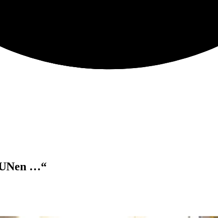
tAUNen …“