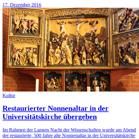
17. Dezember 2016
Kultur
Restaurierter Nonnenaltar in der
Universitätskirche übergeben
Im Rahmen der Langen Nacht der Wissenschaften wurde am Abend
der restaurierte, 500 Jahre alte Nonnenaltar in der Universitätskirche