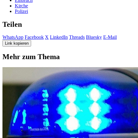
Einbruch
Kirche
Polizei
Teilen
WhatsApp
Facebook
X
LinkedIn
Threads
Bluesky
E-Mail
Link kopieren
Mehr zum Thema