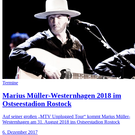
Termine
Marius Müller-Westernhagen 2018 im
Ostseestadion Rostock
Auf seiner großen „MTV Unplugged Tour“ kommt Marius Müller-
Westernhagen am 31. August 2018 ins Ostseestadion Rostock
6. Dezember 2017