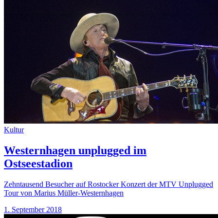
Kultur
Westernhagen unplugged im
Ostseestadion
Zehntausend Besucher auf Rostocker Konzert der MTV Unplugged
Tour von Marius Müller-Westernhagen
1. September 2018