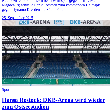
Nach den Vorkommnissen beim Heimspiel gegen den 1. FC
Magdeburg schließt Hansa Rostock zum kommenden Heimspiel
gegen Dynamo Dresden die Südtribüne
25. September 2015
Sport
Hansa Rostock: DKB-Arena wird wieder
zum Ostseestadion