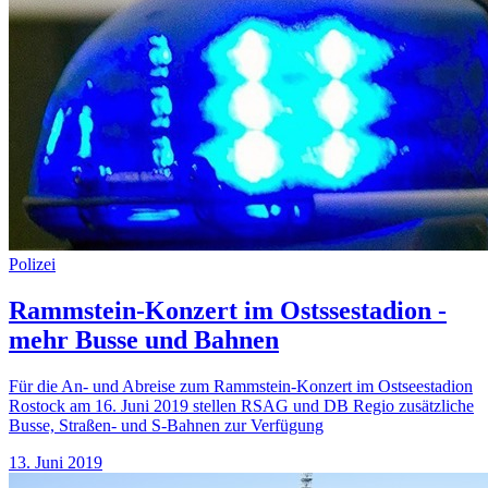
Polizei
Rammstein-Konzert im Ostssestadion -
mehr Busse und Bahnen
Für die An- und Abreise zum Rammstein-Konzert im Ostseestadion
Rostock am 16. Juni 2019 stellen RSAG und DB Regio zusätzliche
Busse, Straßen- und S-Bahnen zur Verfügung
13. Juni 2019