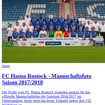
Sport
FC Hansa Rostock - Mannschaftsfoto
Saison 2017/2018
Die Profis vom FC Hansa Rostock posierten gestern für das
offizielle Mannschaftsfoto der Spielzeit 2016/2017 im
Ostseestadion, heute steht das letzte Testspiel gegen den VfL
Wolfsburg an