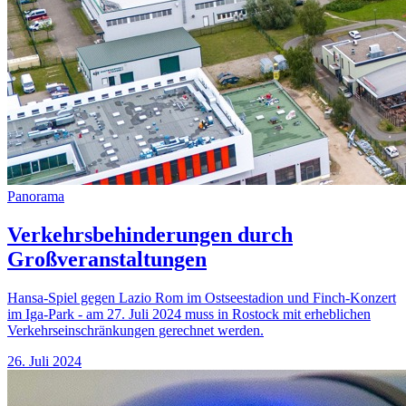
Panorama
Verkehrsbehinderungen durch
Großveranstaltungen
Hansa-Spiel gegen Lazio Rom im Ostseestadion und Finch-Konzert
im Iga-Park - am 27. Juli 2024 muss in Rostock mit erheblichen
Verkehrseinschränkungen gerechnet werden.
26. Juli 2024