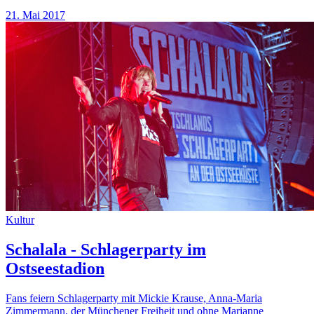
21. Mai 2017
Kultur
Schalala - Schlagerparty im
Ostseestadion
Fans feiern Schlagerparty mit Mickie Krause, Anna-Maria
Zimmermann, der Münchener Freiheit und ohne Marianne