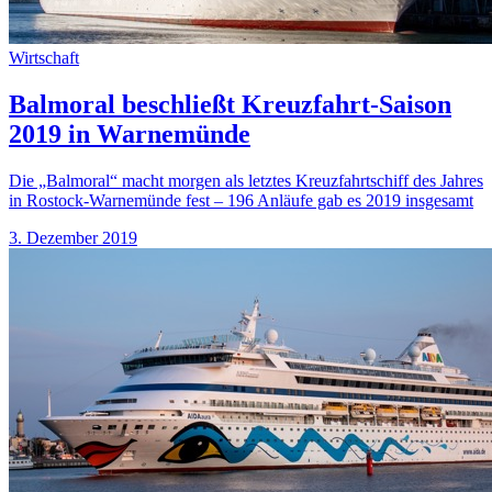
Wirtschaft
Balmoral beschließt Kreuzfahrt-Saison
2019 in Warnemünde
Die „Balmoral“ macht morgen als letztes Kreuzfahrtschiff des Jahres
in Rostock-Warnemünde fest – 196 Anläufe gab es 2019 insgesamt
3. Dezember 2019