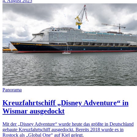
4. August 2025
Panorama
Kreuzfahrtschiff „Disney Adventure“ in
Wismar ausgedockt
Mit der „Disney Adventure“ wurde heute das größte in Deutschland
gebaute Kreuzfahrtschiff ausgedockt. Bereits 2018 wurde es in
Rostock als „Global One“ auf Kiel gelegt.