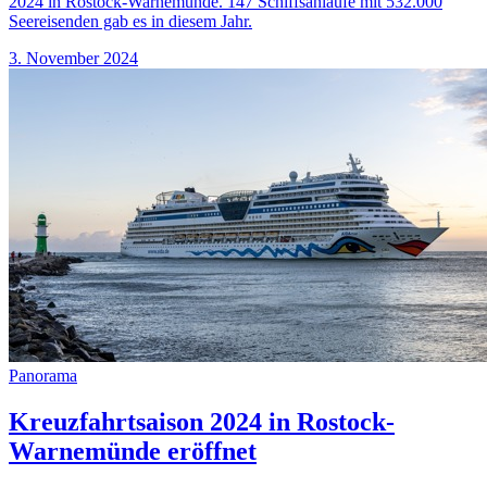
2024 in Rostock-Warnemünde. 147 Schiffsanläufe mit 532.000
Seereisenden gab es in diesem Jahr.
3. November 2024
Panorama
Kreuzfahrtsaison 2024 in Rostock-
Warnemünde eröffnet