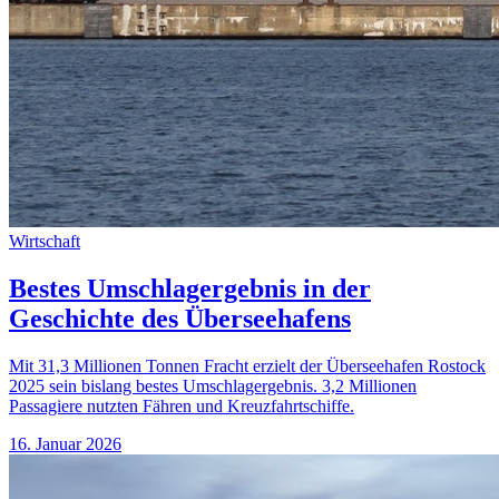
Wirtschaft
Bestes Umschlagergebnis in der
Geschichte des Überseehafens
Mit 31,3 Millionen Tonnen Fracht erzielt der Überseehafen Rostock
2025 sein bislang bestes Umschlagergebnis. 3,2 Millionen
Passagiere nutzten Fähren und Kreuzfahrtschiffe.
16. Januar 2026