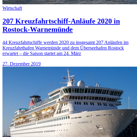
Wirtschaft
207 Kreuzfahrtschiff-Anläufe 2020 in
Rostock-Warnemünde
44 Kreuzfahrtschiffe werden 2020 zu insgesamt 207 Anläufen im
Kreuzfahrthafen Warnemünde und dem Überseehafen Rostock
erwartet – die Saison startet am 24. März
27. Dezember 2019