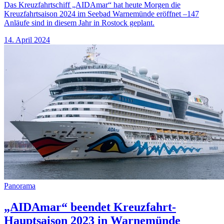
Das Kreuzfahrtschiff „AIDAmar“ hat heute Morgen die
Kreuzfahrtsaison 2024 im Seebad Warnemünde eröffnet –147
Anläufe sind in diesem Jahr in Rostock geplant.
14. April 2024
Panorama
„AIDAmar“ beendet Kreuzfahrt-
Hauptsaison 2023 in Warnemünde