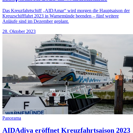
Das Kreuzfahrtschiff „AIDAmar“ wird morgen die Hauptsaison der
Kreuzschifffahrt 2023 in Warnemünde beenden – fünf weitere
Anläufe sind im Dezember geplant.
28. Oktober 2023
Panorama
AIDAdiva eröffnet Kreuzfahrtsaison 2023