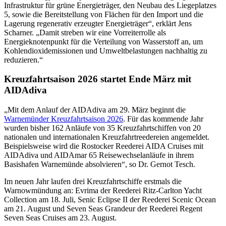
Infrastruktur für grüne Energieträger, den Neubau des Liegeplatzes
5, sowie die Bereitstellung von Flächen für den Import und die
Lagerung regenerativ erzeugter Energieträger“, erklärt Jens
Scharner. „Damit streben wir eine Vorreiterrolle als
Energieknotenpunkt für die Verteilung von Wasserstoff an, um
Kohlendioxidemissionen und Umweltbelastungen nachhaltig zu
reduzieren.“
Kreuzfahrtsaison 2026 startet Ende März mit
AIDAdiva
„Mit dem Anlauf der AIDAdiva am 29. März beginnt die
Warnemünder Kreuzfahrtsaison 2026
. Für das kommende Jahr
wurden bisher 162 Anläufe von 35 Kreuzfahrtschiffen von 20
nationalen und internationalen Kreuzfahrtreedereien angemeldet.
Beispielsweise wird die Rostocker Reederei AIDA Cruises mit
AIDAdiva und AIDAmar 65 Reisewechselanläufe in ihrem
Basishafen Warnemünde absolvieren“, so Dr. Gernot Tesch.
Im neuen Jahr laufen drei Kreuzfahrtschiffe erstmals die
Warnowmündung an: Evrima der Reederei Ritz-Carlton Yacht
Collection am 18. Juli, Senic Eclipse II der Reederei Scenic Ocean
am 21. August und Seven Seas Grandeur der Reederei Regent
Seven Seas Cruises am 23. August.