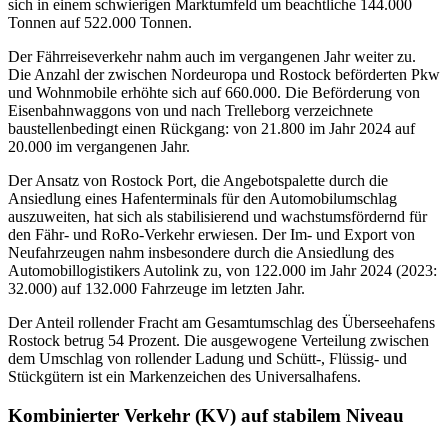
sich in einem schwierigen Marktumfeld um beachtliche 144.000
Tonnen auf 522.000 Tonnen.
Der Fährreiseverkehr nahm auch im vergangenen Jahr weiter zu.
Die Anzahl der zwischen Nordeuropa und Rostock beförderten Pkw
und Wohnmobile erhöhte sich auf 660.000. Die Beförderung von
Eisenbahnwaggons von und nach Trelleborg verzeichnete
baustellenbedingt einen Rückgang: von 21.800 im Jahr 2024 auf
20.000 im vergangenen Jahr.
Der Ansatz von Rostock Port, die Angebotspalette durch die
Ansiedlung eines Hafenterminals für den Automobilumschlag
auszuweiten, hat sich als stabilisierend und wachstumsfördernd für
den Fähr- und RoRo-Verkehr erwiesen. Der Im- und Export von
Neufahrzeugen nahm insbesondere durch die Ansiedlung des
Automobillogistikers Autolink zu, von 122.000 im Jahr 2024 (2023:
32.000) auf 132.000 Fahrzeuge im letzten Jahr.
Der Anteil rollender Fracht am Gesamtumschlag des Überseehafens
Rostock betrug 54 Prozent. Die ausgewogene Verteilung zwischen
dem Umschlag von rollender Ladung und Schütt-, Flüssig- und
Stückgütern ist ein Markenzeichen des Universalhafens.
Kombinierter Verkehr (KV) auf stabilem Niveau