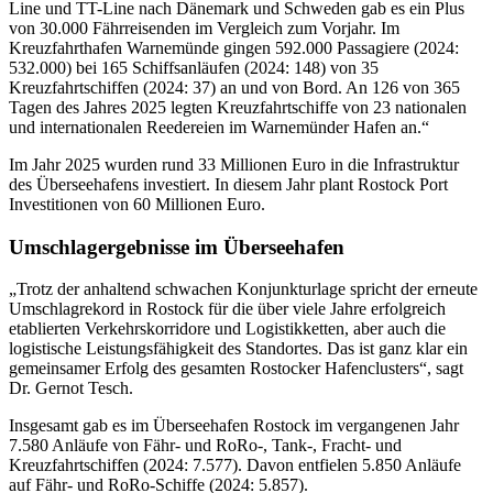
Line und TT-Line nach Dänemark und Schweden gab es ein Plus
von 30.000 Fährreisenden im Vergleich zum Vorjahr. Im
Kreuzfahrthafen Warnemünde gingen 592.000 Passagiere (2024:
532.000) bei 165 Schiffsanläufen (2024: 148) von 35
Kreuzfahrtschiffen (2024: 37) an und von Bord. An 126 von 365
Tagen des Jahres 2025 legten Kreuzfahrtschiffe von 23 nationalen
und internationalen Reedereien im Warnemünder Hafen an.“
Im Jahr 2025 wurden rund 33 Millionen Euro in die Infrastruktur
des Überseehafens investiert. In diesem Jahr plant Rostock Port
Investitionen von 60 Millionen Euro.
Umschlagergebnisse im Überseehafen
„Trotz der anhaltend schwachen Konjunkturlage spricht der erneute
Umschlagrekord in Rostock für die über viele Jahre erfolgreich
etablierten Verkehrskorridore und Logistikketten, aber auch die
logistische Leistungsfähigkeit des Standortes. Das ist ganz klar ein
gemeinsamer Erfolg des gesamten Rostocker Hafenclusters“, sagt
Dr. Gernot Tesch.
Insgesamt gab es im Überseehafen Rostock im vergangenen Jahr
7.580 Anläufe von Fähr- und RoRo-, Tank-, Fracht- und
Kreuzfahrtschiffen (2024: 7.577). Davon entfielen 5.850 Anläufe
auf Fähr- und RoRo-Schiffe (2024: 5.857).