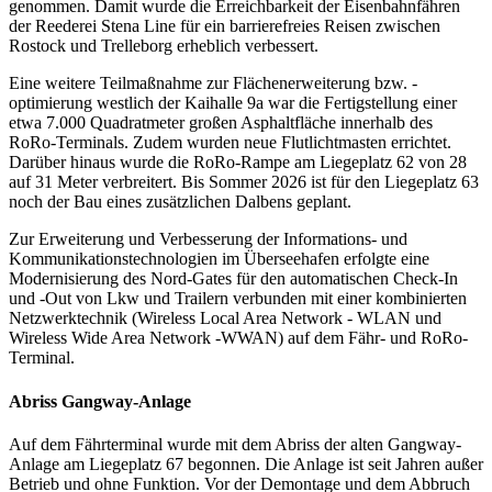
genommen. Damit wurde die Erreichbarkeit der Eisenbahnfähren
der Reederei Stena Line für ein barrierefreies Reisen zwischen
Rostock und Trelleborg erheblich verbessert.
Eine weitere Teilmaßnahme zur Flächenerweiterung bzw. -
optimierung westlich der Kaihalle 9a war die Fertigstellung einer
etwa 7.000 Quadratmeter großen Asphaltfläche innerhalb des
RoRo-Terminals. Zudem wurden neue Flutlichtmasten errichtet.
Darüber hinaus wurde die RoRo-Rampe am Liegeplatz 62 von 28
auf 31 Meter verbreitert. Bis Sommer 2026 ist für den Liegeplatz 63
noch der Bau eines zusätzlichen Dalbens geplant.
Zur Erweiterung und Verbesserung der Informations- und
Kommunikationstechnologien im Überseehafen erfolgte eine
Modernisierung des Nord-Gates für den automatischen Check-In
und -Out von Lkw und Trailern verbunden mit einer kombinierten
Netzwerktechnik (Wireless Local Area Network - WLAN und
Wireless Wide Area Network -WWAN) auf dem Fähr- und RoRo-
Terminal.
Abriss Gangway-Anlage
Auf dem Fährterminal wurde mit dem Abriss der alten Gangway-
Anlage am Liegeplatz 67 begonnen. Die Anlage ist seit Jahren außer
Betrieb und ohne Funktion. Vor der Demontage und dem Abbruch