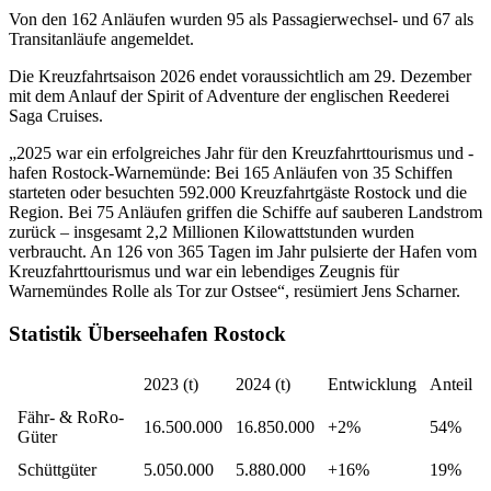
Von den 162 Anläufen wurden 95 als Passagierwechsel- und 67 als
Transitanläufe angemeldet.
Die Kreuzfahrtsaison 2026 endet voraussichtlich am 29. Dezember
mit dem Anlauf der Spirit of Adventure der englischen Reederei
Saga Cruises.
„2025 war ein erfolgreiches Jahr für den Kreuzfahrttourismus und -
hafen Rostock-Warnemünde: Bei 165 Anläufen von 35 Schiffen
starteten oder besuchten 592.000 Kreuzfahrtgäste Rostock und die
Region. Bei 75 Anläufen griffen die Schiffe auf sauberen Landstrom
zurück – insgesamt 2,2 Millionen Kilowattstunden wurden
verbraucht. An 126 von 365 Tagen im Jahr pulsierte der Hafen vom
Kreuzfahrttourismus und war ein lebendiges Zeugnis für
Warnemündes Rolle als Tor zur Ostsee“, resümiert Jens Scharner.
Statistik Überseehafen Rostock
2023 (t)
2024 (t)
Entwicklung
Anteil
Fähr- & RoRo-
16.500.000
16.850.000
+2%
54%
Güter
Schüttgüter
5.050.000
5.880.000
+16%
19%