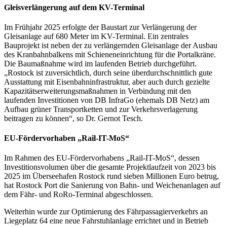
Gleisverlängerung auf dem KV-Terminal
Im Frühjahr 2025 erfolgte der Baustart zur Verlängerung der
Gleisanlage auf 680 Meter im KV-Terminal. Ein zentrales
Bauprojekt ist neben der zu verlängernden Gleisanlage der Ausbau
des Kranbahnbalkens mit Schieneneinrichtung für die Portalkräne.
Die Baumaßnahme wird im laufenden Betrieb durchgeführt.
„Rostock ist zuversichtlich, durch seine überdurchschnittlich gute
Ausstattung mit Eisenbahninfrastruktur, aber auch durch gezielte
Kapazitätserweiterungsmaßnahmen in Verbindung mit den
laufenden Investitionen von DB InfraGo (ehemals DB Netz) am
Aufbau grüner Transportketten und zur Verkehrsverlagerung
beitragen zu können“, so Dr. Gernot Tesch.
EU-Fördervorhaben „Rail-IT-MoS“
Im Rahmen des EU-Fördervorhabens „Rail-IT-MoS“, dessen
Investitionsvolumen über die gesamte Projektlaufzeit von 2023 bis
2025 im Überseehafen Rostock rund sieben Millionen Euro betrug,
hat Rostock Port die Sanierung von Bahn- und Weichenanlagen auf
dem Fähr- und RoRo-Terminal abgeschlossen.
Weiterhin wurde zur Optimierung des Fährpassagierverkehrs an
Liegeplatz 64 eine neue Fahrstuhlanlage errichtet und in Betrieb