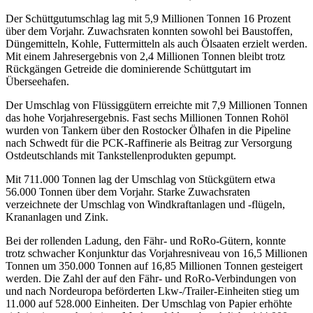
Der Schüttgutumschlag lag mit 5,9 Millionen Tonnen 16 Prozent
über dem Vorjahr. Zuwachsraten konnten sowohl bei Baustoffen,
Düngemitteln, Kohle, Futtermitteln als auch Ölsaaten erzielt werden.
Mit einem Jahresergebnis von 2,4 Millionen Tonnen bleibt trotz
Rückgängen Getreide die dominierende Schüttgutart im
Überseehafen.
Der Umschlag von Flüssiggütern erreichte mit 7,9 Millionen Tonnen
das hohe Vorjahresergebnis. Fast sechs Millionen Tonnen Rohöl
wurden von Tankern über den Rostocker Ölhafen in die Pipeline
nach Schwedt für die PCK-Raffinerie als Beitrag zur Versorgung
Ostdeutschlands mit Tankstellenprodukten gepumpt.
Mit 711.000 Tonnen lag der Umschlag von Stückgütern etwa
56.000 Tonnen über dem Vorjahr. Starke Zuwachsraten
verzeichnete der Umschlag von Windkraftanlagen und -flügeln,
Krananlagen und Zink.
Bei der rollenden Ladung, den Fähr- und RoRo-Gütern, konnte
trotz schwacher Konjunktur das Vorjahresniveau von 16,5 Millionen
Tonnen um 350.000 Tonnen auf 16,85 Millionen Tonnen gesteigert
werden. Die Zahl der auf den Fähr- und RoRo-Verbindungen von
und nach Nordeuropa beförderten Lkw-/Trailer-Einheiten stieg um
11.000 auf 528.000 Einheiten. Der Umschlag von Papier erhöhte