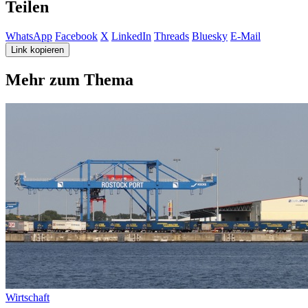
Teilen
WhatsApp
Facebook
X
LinkedIn
Threads
Bluesky
E-Mail
Link kopieren
Mehr zum Thema
Wirtschaft