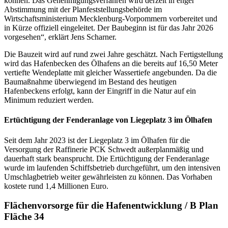
können. Das Genehmigungsverfahren wird derzeit in enger
Abstimmung mit der Planfeststellungsbehörde im
Wirtschaftsministerium Mecklenburg-Vorpommern vorbereitet und
in Kürze offiziell eingeleitet. Der Baubeginn ist für das Jahr 2026
vorgesehen“, erklärt Jens Scharner.
Die Bauzeit wird auf rund zwei Jahre geschätzt. Nach Fertigstellung
wird das Hafenbecken des Ölhafens an die bereits auf 16,50 Meter
vertiefte Wendeplatte mit gleicher Wassertiefe angebunden. Da die
Baumaßnahme überwiegend im Bestand des heutigen
Hafenbeckens erfolgt, kann der Eingriff in die Natur auf ein
Minimum reduziert werden.
Ertüchtigung der Fenderanlage von Liegeplatz 3 im Ölhafen
Seit dem Jahr 2023 ist der Liegeplatz 3 im Ölhafen für die
Versorgung der Raffinerie PCK Schwedt außerplanmäßig und
dauerhaft stark beansprucht. Die Ertüchtigung der Fenderanlage
wurde im laufenden Schiffsbetrieb durchgeführt, um den intensiven
Umschlagbetrieb weiter gewährleisten zu können. Das Vorhaben
kostete rund 1,4 Millionen Euro.
Flächenvorsorge für die Hafenentwicklung / B Plan
Fläche 34