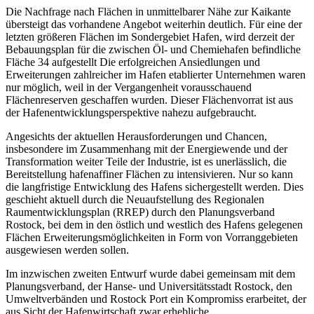
Die Nachfrage nach Flächen in unmittelbarer Nähe zur Kaikante
übersteigt das vorhandene Angebot weiterhin deutlich. Für eine der
letzten größeren Flächen im Sondergebiet Hafen, wird derzeit der
Bebauungsplan für die zwischen Öl- und Chemiehafen befindliche
Fläche 34 aufgestellt Die erfolgreichen Ansiedlungen und
Erweiterungen zahlreicher im Hafen etablierter Unternehmen waren
nur möglich, weil in der Vergangenheit vorausschauend
Flächenreserven geschaffen wurden. Dieser Flächenvorrat ist aus
der Hafenentwicklungsperspektive nahezu aufgebraucht.
Angesichts der aktuellen Herausforderungen und Chancen,
insbesondere im Zusammenhang mit der Energiewende und der
Transformation weiter Teile der Industrie, ist es unerlässlich, die
Bereitstellung hafenaffiner Flächen zu intensivieren. Nur so kann
die langfristige Entwicklung des Hafens sichergestellt werden. Dies
geschieht aktuell durch die Neuaufstellung des Regionalen
Raumentwicklungsplan (RREP) durch den Planungsverband
Rostock, bei dem in den östlich und westlich des Hafens gelegenen
Flächen Erweiterungsmöglichkeiten in Form von Vorranggebieten
ausgewiesen werden sollen.
Im inzwischen zweiten Entwurf wurde dabei gemeinsam mit dem
Planungsverband, der Hanse- und Universitätsstadt Rostock, den
Umweltverbänden und Rostock Port ein Kompromiss erarbeitet, der
aus Sicht der Hafenwirtschaft zwar erhebliche