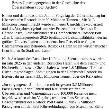
Bestes Umschlagergebnis in der Geschichte des
Überseehafens (Foto: Archiv)
Erneut und damit das dritte Jahr in Folge lag der Güterumschlag im
Überseehafen Rostock über 30 Millionen Tonnen. „Mit 31,3
Millionen Tonnen Fracht wurde ein neuer Umschlagrekord erzielt
und das Vorjahresergebnis um vier Prozent übertroffen“, so Dr.
Gernot Tesch, Geschäftsführer des Hafenbetreibers Rostock Port.
„Das Umschlagergebnis 2025 bestätigt die Leistungsfähigkeit der im
größten Universalhafen an der deutschen Ostseeküste tätigen
Unternehmen und Behörden. Rostocks Hafen ist ein wirtschaftlicher
Leuchtturm für Stadt und Land.“
Nach Auskunft des Rostocker Hafen- und Seemannsamtes wurden
im Jahr 2025 in den anderen Rostocker Häfen wie dem Fracht- und
Fischereihafen sowie Chemiehafen weitere 1,8 Millionen Tonnen
Güter umgeschlagen. Somit gingen in der Hafenstadt Rostock im
letzten Jahr insgesamt 33,1 Millionen Tonnen über die Kaikanten.
„Im vergangenen Jahr konnten mit insgesamt 3,2 Millionen
Passagieren auf den Fähren und Kreuzfahrtschiffen im
Überseehafen und Warnemünde rund 100.000 Reisende mehr
begrüßt werden als im Vorjahr“, resümiert Jens Scharner,
Geschäftsführer der Rostock Port GmbH. „Mit 2,6 Millionen
Passagieren auf den drei Fährverbindungen von Scandlines, Stena