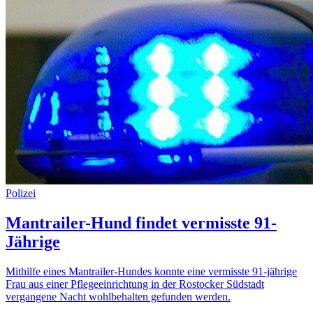
Polizei
Mantrailer-Hund findet vermisste 91-
Jährige
Mithilfe eines Mantrailer-Hundes konnte eine vermisste 91-jährige
Frau aus einer Pflegeeinrichtung in der Rostocker Südstadt
vergangene Nacht wohlbehalten gefunden werden.