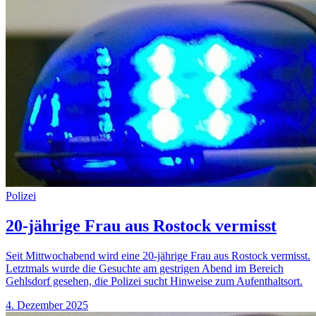
Polizei
20-jährige Frau aus Rostock vermisst
Seit Mittwochabend wird eine 20-jährige Frau aus Rostock vermisst.
Letztmals wurde die Gesuchte am gestrigen Abend im Bereich
Gehlsdorf gesehen, die Polizei sucht Hinweise zum Aufenthaltsort.
4. Dezember 2025