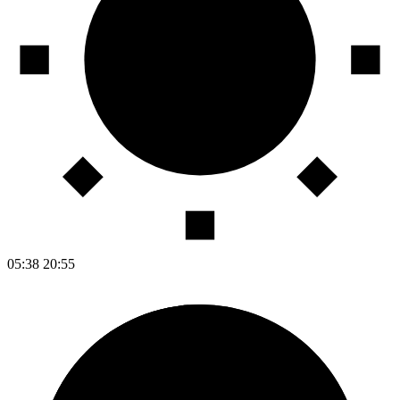
05:38
20:55