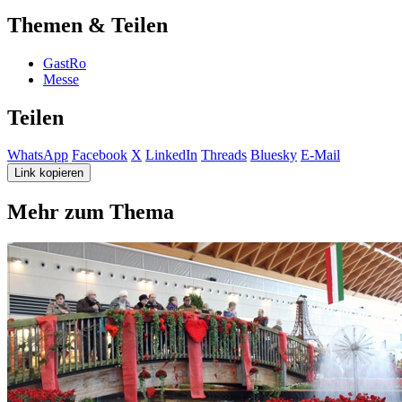
Themen & Teilen
GastRo
Messe
Teilen
WhatsApp
Facebook
X
LinkedIn
Threads
Bluesky
E-Mail
Link kopieren
Mehr zum Thema