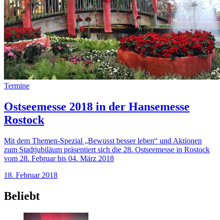
Termine
Ostseemesse 2018 in der Hansemesse
Rostock
Mit dem Themen-Spezial „Bewusst besser leben“ und Aktionen
zum Stadtjubiläum präsentiert sich die 28. Ostseemesse in Rostock
vom 28. Februar bis 04. März 2018
18. Februar 2018
Beliebt