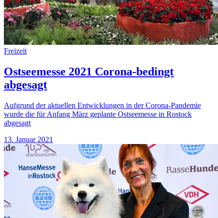
Freizeit
Ostseemesse 2021 Corona-bedingt
abgesagt
Aufgrund der aktuellen Entwicklungen in der Corona-Pandemie
wurde die für Anfang März geplante Ostseemesse in Rostock
abgesagt
13. Januar 2021