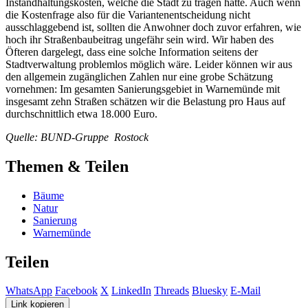
Instandhaltungskosten, welche die Stadt zu tragen hätte. Auch wenn
die Kostenfrage also für die Variantenentscheidung nicht
ausschlaggebend ist, sollten die Anwohner doch zuvor erfahren, wie
hoch ihr Straßenbaubeitrag ungefähr sein wird. Wir haben des
Öfteren dargelegt, dass eine solche Information seitens der
Stadtverwaltung problemlos möglich wäre. Leider können wir aus
den allgemein zugänglichen Zahlen nur eine grobe Schätzung
vornehmen: Im gesamten Sanierungsgebiet in Warnemünde mit
insgesamt zehn Straßen schätzen wir die Belastung pro Haus auf
durchschnittlich etwa 18.000 Euro.
Quelle: BUND-Gruppe Rostock
Themen & Teilen
Bäume
Natur
Sanierung
Warnemünde
Teilen
WhatsApp
Facebook
X
LinkedIn
Threads
Bluesky
E-Mail
Link kopieren