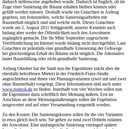
dadurch stellenweise angehoben wurde. Dadurch ist fraglich, ob im
Zuge einer Sanierung die Bäume erhalten bleiben können oder
gefällt werden müssen. Deshalb wurde ein Gutachten in Auftrag
gegeben, um festzustellen, welche Sanierungsarbeiten mit
Baumerhalt möglich sind und welche nicht. Dieses Gutachten
wurde am 2. August 2011 fertiggestellt, unserer Kenntnis nach
bislang aber weder der Öffentlichkeit noch den Anwohnern
zugänglich gemacht. Die für Mitte September zugesicherte
Veröffentlichung im Internet wurde bislang nicht durchgeführt. Laut
Gutachten ist jedenfalls eine grundhafte Erneuerung der Gehwege
bei gleichzeitigem Erhalt der Bäume nicht möglich. Die Alternative
lautet Baumfällung oder nicht-grundhafte Sanierung.
Anfang Oktober hat die Stadt nun die Eigentümer (nicht aber die
ebenfalls betroffenen Mieter) in der Friedrich-Franz-Straße
angeschrieben und ihnen vier Planungsvarianten (zwei mit und zwei
ohne Baumerhalt) vorgelegt. Diese Informationen sind auch unter
www.rostock.de
zu finden. Innerhalb von vier Wochen sollen nun
die Eigentümer dazu schriftlich ihre Meinung äußern. Erst im
Anschluss an diese Meinungsäußerungen sollen die Ergebnisse
ausgewertet und auf einer Versammlung vorgestellt werden.
Zu den Kosten: Die Sanierungskosten sollen für die vier Varianten
in etwa gleich hoch sein. Sie gehen zu rund zwei Dritteln zulasten
der Anwohner. Eine umfangreiche Sanierung verringert spätere