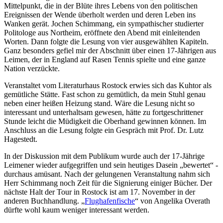
Mittelpunkt, die in der Blüte ihres Lebens von den politischen
Ereignissen der Wende überholt werden und deren Leben ins
Wanken gerät. Jochen Schimmang, ein sympathischer studierter
Politologe aus Northeim, eröffnete den Abend mit einleitenden
Worten. Dann folgte die Lesung von vier ausgewählten Kapiteln.
Ganz besonders gefiel mir der Abschnitt über einen 17-Jährigen aus
Leimen, der in England auf Rasen Tennis spielte und eine ganze
Nation verzückte.
Veranstaltet vom Literaturhaus Rostock erwies sich das Kuhtor als
gemütliche Stätte. Fast schon zu gemütlich, da mein Stuhl genau
neben einer heißen Heizung stand. Wäre die Lesung nicht so
interessant und unterhaltsam gewesen, hätte zu fortgeschrittener
Stunde leicht die Müdigkeit die Oberhand gewinnen können. Im
Anschluss an die Lesung folgte ein Gespräch mit Prof. Dr. Lutz
Hagestedt.
In der Diskussion mit dem Publikum wurde auch der 17-Jährige
Leimener wieder aufgegriffen und sein heutiges Dasein „bewertet“ -
durchaus amüsant. Nach der gelungenen Veranstaltung nahm sich
Herr Schimmang noch Zeit für die Signierung einiger Bücher. Der
nächste Halt der Tour in Rostock ist am 17. November in der
anderen Buchhandlung. „
Flughafenfische
“ von Angelika Overath
dürfte wohl kaum weniger interessant werden.