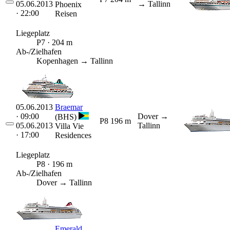
05.06.2013
→ Tallinn
Phoenix
· 22:00
Reisen
Liegeplatz
P7 · 204 m
Ab-/Zielhafen
Kopenhagen → Tallinn
05.06.2013
Braemar
· 09:00
Dover
→
(BHS)
P8
196 m
05.06.2013
Tallinn
Villa Vie
· 17:00
Residences
Liegeplatz
P8 · 196 m
Ab-/Zielhafen
Dover → Tallinn
Emerald