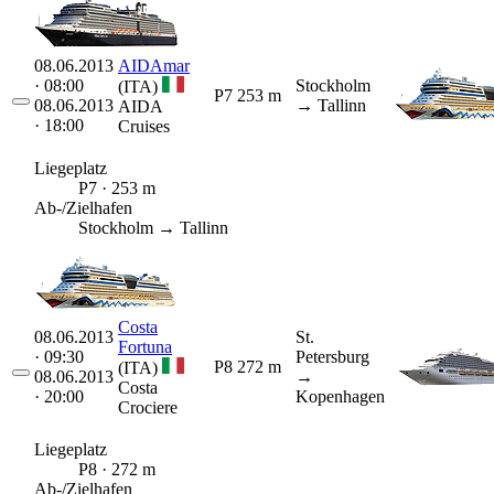
08.06.2013
AIDAmar
· 08:00
Stockholm
(ITA)
P7
253 m
08.06.2013
→ Tallinn
AIDA
· 18:00
Cruises
Liegeplatz
P7 · 253 m
Ab-/Zielhafen
Stockholm → Tallinn
Costa
08.06.2013
St.
Fortuna
· 09:30
Petersburg
P8
272 m
(ITA)
08.06.2013
→
Costa
· 20:00
Kopenhagen
Crociere
Liegeplatz
P8 · 272 m
Ab-/Zielhafen