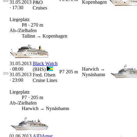
31.05.2013
Kopenhagen
P&O
· 17:30
Cruises
Liegeplatz
P8 · 270 m
Ab-/Zielhafen
Tallinn → Kopenhagen
31.05.2013
Black Watch
· 08:00
Harwich
→
(BHS)
P7
205 m
31.05.2013
Nynäshamn
Fred. Olsen
· 23:00
Cruise Lines
Liegeplatz
P7 · 205 m
Ab-/Zielhafen
Harwich → Nynäshamn
01.06.2013
AIDAmar