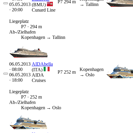
P7
294 m
05.05.2013
→ Tallinn
(BMU)
· 20:00
Cunard Line
Liegeplatz
P7 · 294 m
Ab-/Zielhafen
Kopenhagen → Tallinn
06.05.2013
AIDAbella
· 08:00
Kopenhagen
(ITA)
P7
252 m
06.05.2013
→ Oslo
AIDA
· 18:00
Cruises
Liegeplatz
P7 · 252 m
Ab-/Zielhafen
Kopenhagen → Oslo