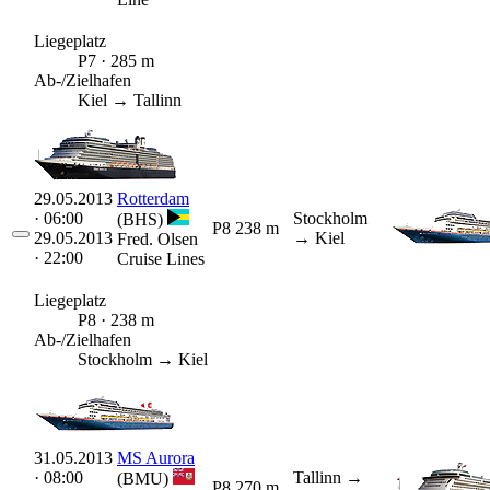
Liegeplatz
P7 · 285 m
Ab-/Zielhafen
Kiel → Tallinn
29.05.2013
Rotterdam
· 06:00
Stockholm
(BHS)
P8
238 m
29.05.2013
→ Kiel
Fred. Olsen
· 22:00
Cruise Lines
Liegeplatz
P8 · 238 m
Ab-/Zielhafen
Stockholm → Kiel
31.05.2013
MS Aurora
· 08:00
Tallinn
→
(BMU)
P8
270 m