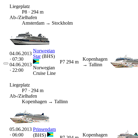
Liegeplatz
P8 · 294 m
Ab-/Zielhafen
Amsterdam → Stockholm
Norwegian
04.06.2013
Star
(BHS)
· 07:30
Kopenhagen
P7
294 m
04.06.2013
→ Tallinn
Norwegian
· 22:00
Cruise Line
Liegeplatz
P7 · 294 m
Ab-/Zielhafen
Kopenhagen → Tallinn
05.06.2013
Prinsendam
· 06:00
Kopenhagen
(BHS)
P7
204 m