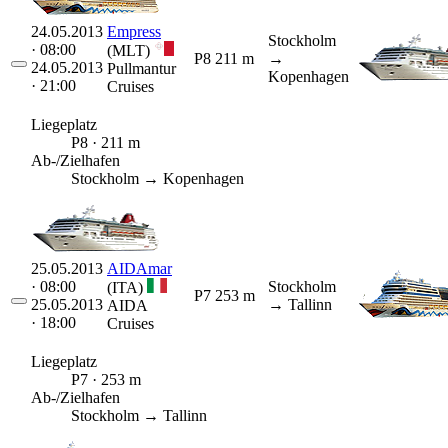
24.05.2013
Empress
Stockholm
· 08:00
(MLT)
P8
211 m
→
24.05.2013
Pullmantur
Kopenhagen
· 21:00
Cruises
Liegeplatz
P8 · 211 m
Ab-/Zielhafen
Stockholm → Kopenhagen
25.05.2013
AIDAmar
· 08:00
Stockholm
(ITA)
P7
253 m
25.05.2013
→ Tallinn
AIDA
· 18:00
Cruises
Liegeplatz
P7 · 253 m
Ab-/Zielhafen
Stockholm → Tallinn