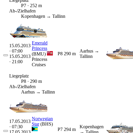
Liegeplatz
P7 · 252 m
Ab-/Zielhafen
Kopenhagen → Tallinn
Emerald
15.05.2013
Princess
· 07:00
Aarhus
→
P8
290 m
(BMU)
15.05.2013
Tallinn
Princess
· 21:00
Cruises
Liegeplatz
P8 · 290 m
Ab-/Zielhafen
Aarhus → Tallinn
Norwegian
17.05.2013
Star
(BHS)
· 07:30
Kopenhagen
P7
294 m
17.05.2013
→ Tallinn