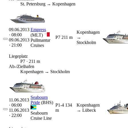
St. Petersburg → Kopenhagen
09.06.2013
Empress
Kopenhagen
· 08:00
(MLT)
P7
211 m
→
09.06.2013
Pullmantur
Stockholm
· 21:00
Cruises
Liegeplatz
P7 · 211 m
Ab-/Zielhafen
Kopenhagen → Stockholm
Seabourn
11.06.2013
Pride
(BHS)
· 06:00
P1-4
134
Kopenhagen
11.06.2013
m
→ Lübeck
Seabourn
· 22:00
Cruise Line