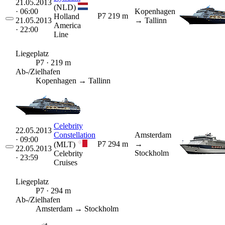
21.05.2013
(NLD)
· 06:00
Kopenhagen
P7
219 m
Holland
21.05.2013
→ Tallinn
America
· 22:00
Line
Liegeplatz
P7 · 219 m
Ab-/Zielhafen
Kopenhagen → Tallinn
Celebrity
22.05.2013
Constellation
Amsterdam
· 09:00
P7
294 m
→
(MLT)
22.05.2013
Stockholm
Celebrity
· 23:59
Cruises
Liegeplatz
P7 · 294 m
Ab-/Zielhafen
Amsterdam → Stockholm