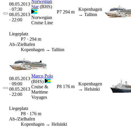
Norwegian
08.05.2013
Star
(BHS)
· 07:30
Kopenhagen
P7
294 m
08.05.2013
→ Tallinn
Norwegian
· 22:00
Cruise Line
Liegeplatz
P7 · 294 m
Ab-/Zielhafen
Kopenhagen → Tallinn
Marco Polo
08.05.2013
(BHS)
· 09:00
Kopenhagen
P8
176 m
Cruise &
08.05.2013
→ Helsinki
Maritime
· 22:00
Voyages
Liegeplatz
P8 · 176 m
Ab-/Zielhafen
Kopenhagen → Helsinki