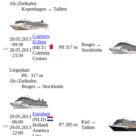
Ab-/Zielhafen
Kopenhagen → Tallinn
Celebrity
28.05.2013
Eclipse
· 09:30
Bruges
→
P8
317 m
(MLT)
28.05.2013
Stockholm
Celebrity
· 23:59
Cruises
Liegeplatz
P8 · 317 m
Ab-/Zielhafen
Bruges → Stockholm
Eurodam
29.05.2013
(NLD)
· 06:00
Kiel
→
P7
285 m
Holland
29.05.2013
Tallinn
America
· 22:00
Line