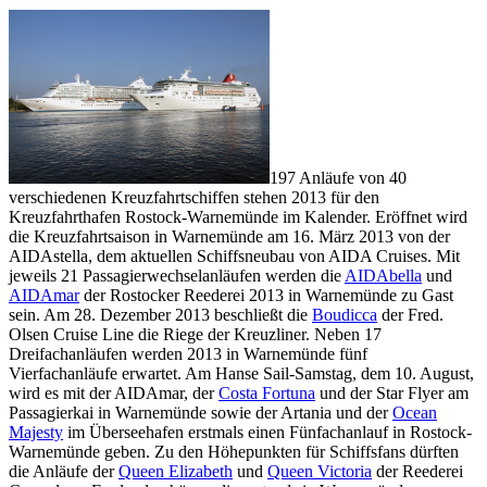
197 Anläufe von 40
verschiedenen Kreuzfahrtschiffen stehen 2013 für den
Kreuzfahrthafen Rostock-Warnemünde im Kalender. Eröffnet wird
die Kreuzfahrtsaison in Warnemünde am 16. März 2013 von der
AIDAstella, dem aktuellen Schiffsneubau von AIDA Cruises. Mit
jeweils 21 Passagierwechselanläufen werden die
AIDAbella
und
AIDAmar
der Rostocker Reederei 2013 in Warnemünde zu Gast
sein. Am 28. Dezember 2013 beschließt die
Boudicca
der Fred.
Olsen Cruise Line die Riege der Kreuzliner. Neben 17
Dreifachanläufen werden 2013 in Warnemünde fünf
Vierfachanläufe erwartet. Am Hanse Sail-Samstag, dem 10. August,
wird es mit der AIDAmar, der
Costa Fortuna
und der Star Flyer am
Passagierkai in Warnemünde sowie der Artania und der
Ocean
Majesty
im Überseehafen erstmals einen Fünfachanlauf in Rostock-
Warnemünde geben. Zu den Höhepunkten für Schiffsfans dürften
die Anläufe der
Queen Elizabeth
und
Queen Victoria
der Reederei