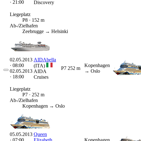
· 21:00
Discovery
Liegeplatz
P8 · 152 m
Ab-/Zielhafen
Zeebrugge → Helsinki
02.05.2013
AIDAbella
· 08:00
Kopenhagen
(ITA)
P7
252 m
02.05.2013
→ Oslo
AIDA
· 18:00
Cruises
Liegeplatz
P7 · 252 m
Ab-/Zielhafen
Kopenhagen → Oslo
05.05.2013
Queen
· 07:00
Elizabeth
Kopenhagen