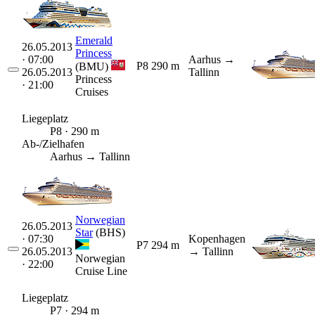
Emerald
26.05.2013
Princess
· 07:00
Aarhus
→
P8
290 m
(BMU)
26.05.2013
Tallinn
Princess
· 21:00
Cruises
Liegeplatz
P8 · 290 m
Ab-/Zielhafen
Aarhus → Tallinn
Norwegian
26.05.2013
Star
(BHS)
· 07:30
Kopenhagen
P7
294 m
26.05.2013
→ Tallinn
Norwegian
· 22:00
Cruise Line
Liegeplatz
P7 · 294 m