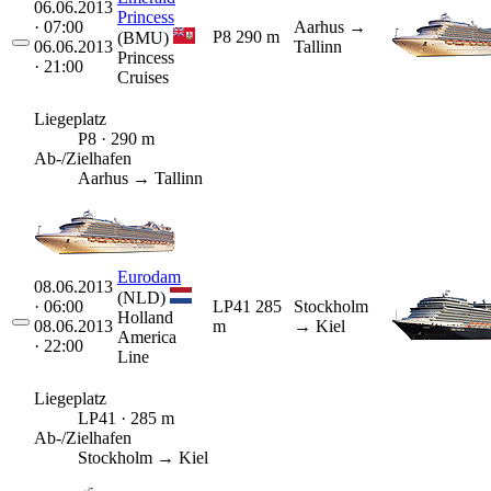
06.06.2013
Princess
· 07:00
Aarhus
→
P8
290 m
(BMU)
06.06.2013
Tallinn
Princess
· 21:00
Cruises
Liegeplatz
P8 · 290 m
Ab-/Zielhafen
Aarhus → Tallinn
Eurodam
08.06.2013
(NLD)
· 06:00
LP41
285
Stockholm
Holland
08.06.2013
m
→ Kiel
America
· 22:00
Line
Liegeplatz
LP41 · 285 m
Ab-/Zielhafen
Stockholm → Kiel