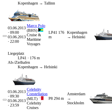
Kopenhagen → Tallinn
Marco Polo
03.06.2013
(BHS)
· 09:00
LP41
176
Kopenhagen
Cruise &
03.06.2013
m
→ Helsinki
Maritime
· 22:00
Voyages
Liegeplatz
LP41 · 176 m
Ab-/Zielhafen
Kopenhagen → Helsinki
Celebrity
03.06.2013
Constellation
Amsterdam
· 09:30
P8
294 m
→
(MLT)
03.06.2013
Stockholm
Celebrity
· 23:59
Cruises