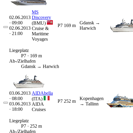
MS
02.06.2013
Discovery
· 09:00
Gdansk
→
(BMU)
P7
169 m
02.06.2013
Harwich
Cruise &
· 21:00
Maritime
Voyages
Liegeplatz
P7 · 169 m
Ab-/Zielhafen
Gdansk → Harwich
03.06.2013
AIDAbella
· 08:00
Kopenhagen
(ITA)
P7
252 m
03.06.2013
→ Tallinn
AIDA
· 18:00
Cruises
Liegeplatz
P7 · 252 m
Ab-/Zielhafen