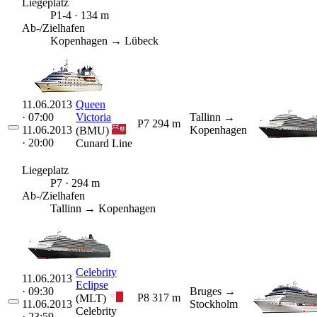
Liegeplatz
P1-4 · 134 m
Ab-/Zielhafen
Kopenhagen → Lübeck
11.06.2013
Queen
· 07:00
Victoria
Tallinn
→
P7
294 m
11.06.2013
Kopenhagen
(BMU)
· 20:00
Cunard Line
Liegeplatz
P7 · 294 m
Ab-/Zielhafen
Tallinn → Kopenhagen
Celebrity
11.06.2013
Eclipse
· 09:30
Bruges
→
P8
317 m
(MLT)
11.06.2013
Stockholm
Celebrity
· 23:59