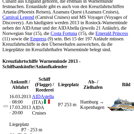
Cunard aus England gehören, die erstmals in Warnemünde
festmachen. Erstanläufe gibt es auch von den Kreuzfahrtschiffen
Artania (Phoenix Reisen), Azamara Quest (Azamara Cruises),
Carnival Legend
(Carnival Cruises) und MS Voyager (Voyages of
Discovery). Am häufigsten werden 2013 in Rostock-Warnemünde
neben der AIDAmar und der AIDAbella (jeweils 21 Anläufe), die
Norwegian Star (15), die
Costa Fortuna
(15), die
Emerald Princess
(11) sowie die
Empress
(9) sein. Bei 15 der 197 Anläufe müssen
Kreuzfahrtschiffe in den Überseehafen ausweichen, da die
Liegeplätze im Kreuzfahrthafen Warnemünde belegt sind.
Kreuzfahrtschiffe Warnemünde 2013 -
Schiffsankünfte/Anlaufkalender
Schiff
Ankunft /
Ab- /
(Flagge) /
Liegeplatz
Bild
Abfahrt
Zielhafen
Reederei
16.03.2013
AIDAstella
· 08:00
Hamburg
→
(ITA)
P7
253 m
17.03.2013
Kopenhagen
AIDA
· 20:00
Cruises
Liegeplatz
P7 · 253 m