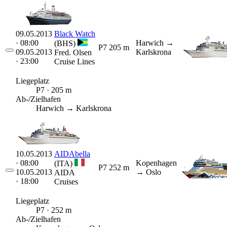
09.05.2013
Black Watch
· 08:00
Harwich
→
(BHS)
P7
205 m
09.05.2013
Karlskrona
Fred. Olsen
· 23:00
Cruise Lines
Liegeplatz
P7 · 205 m
Ab-/Zielhafen
Harwich → Karlskrona
10.05.2013
AIDAbella
· 08:00
Kopenhagen
(ITA)
P7
252 m
10.05.2013
→ Oslo
AIDA
· 18:00
Cruises
Liegeplatz
P7 · 252 m
Ab-/Zielhafen