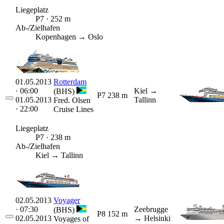
Liegeplatz
P7 · 252 m
Ab-/Zielhafen
Kopenhagen → Oslo
01.05.2013
Rotterdam
· 06:00
Kiel
→
(BHS)
P7
238 m
01.05.2013
Tallinn
Fred. Olsen
· 22:00
Cruise Lines
Liegeplatz
P7 · 238 m
Ab-/Zielhafen
Kiel → Tallinn
02.05.2013
Voyager
· 07:30
Zeebrugge
(BHS)
P8
152 m
02.05.2013
→ Helsinki
Voyages of