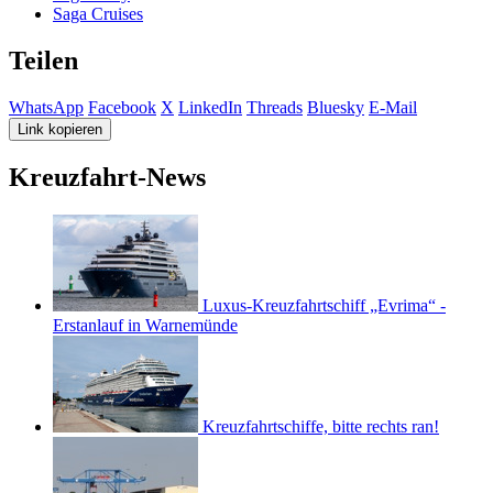
Saga Cruises
Teilen
WhatsApp
Facebook
X
LinkedIn
Threads
Bluesky
E-Mail
Link kopieren
Kreuzfahrt-News
Luxus-Kreuzfahrtschiff „Evrima“ -
Erstanlauf in Warnemünde
Kreuzfahrtschiffe, bitte rechts ran!