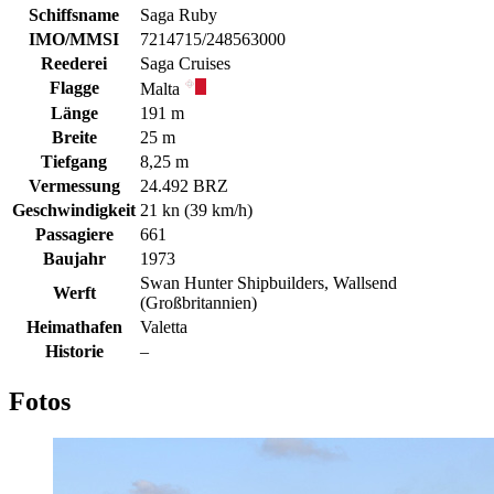
Schiffsname
Saga Ruby
IMO/MMSI
7214715/248563000
Reederei
Saga Cruises
Flagge
Malta
Länge
191 m
Breite
25 m
Tiefgang
8,25 m
Vermessung
24.492 BRZ
Geschwindigkeit
21 kn (39 km/h)
Passagiere
661
Baujahr
1973
Swan Hunter Shipbuilders, Wallsend
Werft
(Großbritannien)
Heimathafen
Valetta
Historie
–
Fotos