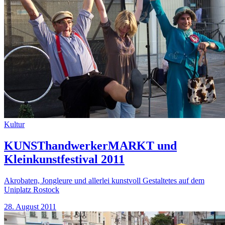
Kultur
KUNSThandwerkerMARKT und
Kleinkunstfestival 2011
Akrobaten, Jongleure und allerlei kunstvoll Gestaltetes auf dem
Uniplatz Rostock
28. August 2011