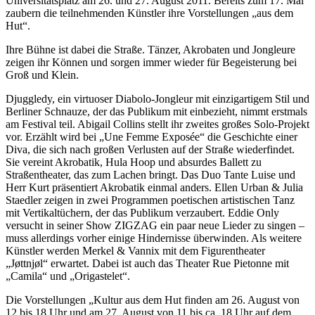
Universitätsplatz am 26. und 27. August 2011. Bereits zum 17. Mal
zaubern die teilnehmenden Künstler ihre Vorstellungen „aus dem
Hut“.
Ihre Bühne ist dabei die Straße. Tänzer, Akrobaten und Jongleure
zeigen ihr Können und sorgen immer wieder für Begeisterung bei
Groß und Klein.
Djuggledy, ein virtuoser Diabolo-Jongleur mit einzigartigem Stil und
Berliner Schnauze, der das Publikum mit einbezieht, nimmt erstmals
am Festival teil. Abigail Collins stellt ihr zweites großes Solo-Projekt
vor. Erzählt wird bei „Une Femme Exposée“ die Geschichte einer
Diva, die sich nach großen Verlusten auf der Straße wiederfindet.
Sie vereint Akrobatik, Hula Hoop und absurdes Ballett zu
Straßentheater, das zum Lachen bringt. Das Duo Tante Luise und
Herr Kurt präsentiert Akrobatik einmal anders. Ellen Urban & Julia
Staedler zeigen in zwei Programmen poetischen artistischen Tanz
mit Vertikaltüchern, der das Publikum verzaubert. Eddie Only
versucht in seiner Show ZIGZAG ein paar neue Lieder zu singen –
muss allerdings vorher einige Hindernisse überwinden. Als weitere
Künstler werden Merkel & Vannix mit dem Figurentheater
„Jøttnjøl“ erwartet. Dabei ist auch das Theater Rue Pietonne mit
„Camila“ und „Origastelet“.
Die Vorstellungen „Kultur aus dem Hut finden am 26. August von
12 bis 18 Uhr und am 27. August von 11 bis ca. 18 Uhr auf dem