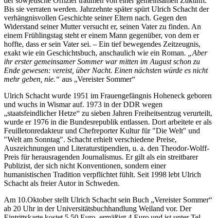
der sowjetische Offizier träumen von einer gemeinsamen Zukunft.
Bis sie verraten werden. Jahrzehnte später spürt Ulrich Schacht der
verhängnisvollen Geschichte seiner Eltern nach. Gegen den
Widerstand seiner Mutter versucht er, seinen Vater zu finden. An
einem Frühlingstag steht er einem Mann gegenüber, von dem er
hoffte, dass er sein Vater sei. – Ein tief bewegendes Zeitzeugnis,
exakt wie ein Geschichtsbuch, anschaulich wie ein Roman.
„Aber
ihr erster gemeinsamer Sommer war mitten im August schon zu
Ende gewesen: vereist, über Nacht. Einen nächsten würde es nicht
mehr geben, nie.“
aus „Vereister Sommer“
Ulrich Schacht wurde 1951 im Frauengefängnis Hoheneck geboren
und wuchs in Wismar auf. 1973 in der DDR wegen
„staatsfeindlicher Hetze“ zu sieben Jahren Freiheitsentzug verurteilt,
wurde er 1976 in die Bundesrepublik entlassen. Dort arbeitete er als
Feuilletonredakteur und Chefreporter Kultur für "Die Welt" und
"Welt am Sonntag". Schacht erhielt verschiedene Preise,
Auszeichnungen und Literaturstipendien, u. a. den Theodor-Wolff-
Preis für herausragenden Journalismus. Er gilt als ein streitbarer
Publizist, der sich nicht Konventionen, sondern einer
humanistischen Tradition verpflichtet fühlt. Seit 1998 lebt Ulrich
Schacht als freier Autor in Schweden.
Am 10.Oktober stellt Ulrich Schacht sein Buch „Vereister Sommer“
ab 20 Uhr in der Universitätsbuchhandlung Weiland vor. Der
Eintrittskarte kostet 5,50 Euro, ermäßigt 4 Euro und ist unter Tel.