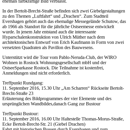
ehemals farbkräftige Bild verblasst.
In der Bertolt-Brecht-Straße befinden sich zwei Giebelgestaltungen
zu den Themen „Luftfahrt“ und „Drachen“. Zum Stadtteil
Evershagen gehört auch das ehemalige Messegelände Schutow, das
ab 1966 als Standort für die jährliche Ostseemesse entwickelt
wurde. In jenem Jahr entstand auch die interessante
Hyparschalenkonstruktion von Ulrich Müther nach dem
architektonischen Entwurf von Erich Kaufmann in Form von zwei
versetzten Quadraten als Pavillon des Bauwesens.
Unterstützt wird die Tour vom Pablo-Neruda-Club, der WIRO
Wohnen in Rostock Wohnungsgesellschaft mbH und der
OstseeSparkasse Rostock. Die Teilnahme ist kostenfrei,
Anmeldungen sind nicht erforderlich.
Treffpunkt Rundgang:
11. September 2016, 15.30 Uhr „Am Scharren“ Rückseite Bertolt-
Brecht-Straße 23
Erläuterung des Bildprogrammes der vier Elemente und des
ursprünglichen Wandbildes,danach Gang zur Bustour
Treffpunkt Bustour:
11. September 2016, 16.00 Uhr Haltestelle Thomas-Morus-Straße,
Ecke Bertolt-Brecht-Str. 21 (Giebel Drachen)
Fahrt mit historischen Bussen durch Evershagen und zum