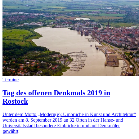
Termine
Tag des offenen Denkmals 2019 in
Rostock
Unter dem Motto „Modern(e): Umbrüche in Kunst und Architektur“
werden am 8. September 2019 an 32 Orten in der Hanse- und
Universitätsstadt besondere Einblicke in und auf Denkmäler
gewährt