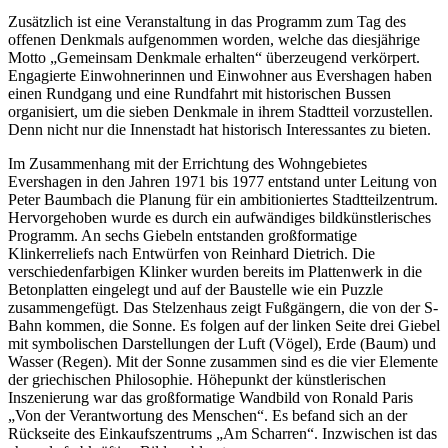
Zusätzlich ist eine Veranstaltung in das Programm zum Tag des
offenen Denkmals aufgenommen worden, welche das diesjährige
Motto „Gemeinsam Denkmale erhalten“ überzeugend verkörpert.
Engagierte Einwohnerinnen und Einwohner aus Evershagen haben
einen Rundgang und eine Rundfahrt mit historischen Bussen
organisiert, um die sieben Denkmale in ihrem Stadtteil vorzustellen.
Denn nicht nur die Innenstadt hat historisch Interessantes zu bieten.
Im Zusammenhang mit der Errichtung des Wohngebietes
Evershagen in den Jahren 1971 bis 1977 entstand unter Leitung von
Peter Baumbach die Planung für ein ambitioniertes Stadtteilzentrum.
Hervorgehoben wurde es durch ein aufwändiges bildkünstlerisches
Programm. An sechs Giebeln entstanden großformatige
Klinkerreliefs nach Entwürfen von Reinhard Dietrich. Die
verschiedenfarbigen Klinker wurden bereits im Plattenwerk in die
Betonplatten eingelegt und auf der Baustelle wie ein Puzzle
zusammengefügt. Das Stelzenhaus zeigt Fußgängern, die von der S-
Bahn kommen, die Sonne. Es folgen auf der linken Seite drei Giebel
mit symbolischen Darstellungen der Luft (Vögel), Erde (Baum) und
Wasser (Regen). Mit der Sonne zusammen sind es die vier Elemente
der griechischen Philosophie. Höhepunkt der künstlerischen
Inszenierung war das großformatige Wandbild von Ronald Paris
„Von der Verantwortung des Menschen“. Es befand sich an der
Rückseite des Einkaufszentrums „Am Scharren“. Inzwischen ist das