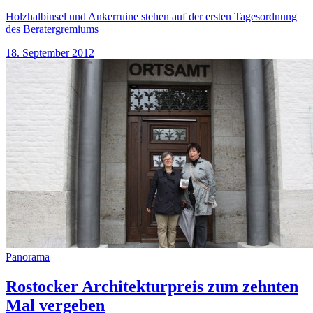
Holzhalbinsel und Ankerruine stehen auf der ersten Tagesordnung
des Beratergremiums
18. September 2012
Panorama
Rostocker Architekturpreis zum zehnten
Mal vergeben