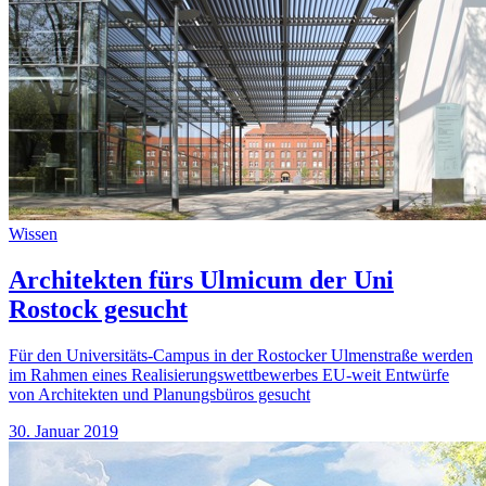
Wissen
Architekten fürs Ulmicum der Uni
Rostock gesucht
Für den Universitäts-Campus in der Rostocker Ulmenstraße werden
im Rahmen eines Realisierungswettbewerbes EU-weit Entwürfe
von Architekten und Planungsbüros gesucht
30. Januar 2019