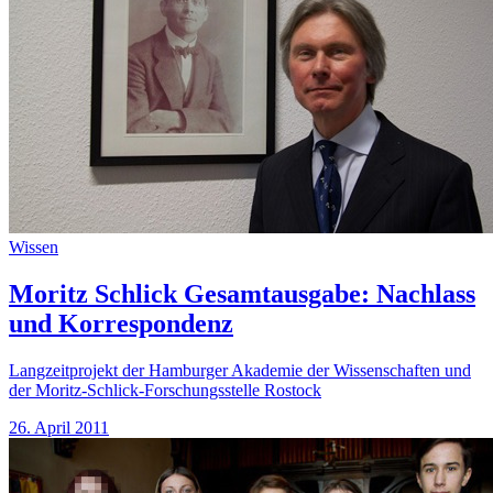
Wissen
Moritz Schlick Gesamtausgabe: Nachlass
und Korrespondenz
Langzeitprojekt der Hamburger Akademie der Wissenschaften und
der Moritz-Schlick-Forschungsstelle Rostock
26. April 2011