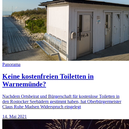
Panorama
Keine kostenfreien Toiletten in
Warnemünde?
Nachdem Ortsbeirat und Bürgerschaft für kostenlose Toiletten in
den Rostocker Seebädern gestimmt haben, hat Oberbürgermeister
Claus Ruhe Madsen Widerspruch eingelegt
14. Mai 2021