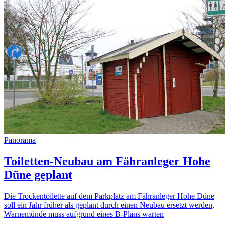
Panorama
Toiletten-Neubau am Fähranleger Hohe
Düne geplant
Die Trockentoilette auf dem Parkplatz am Fähranleger Hohe Düne
soll ein Jahr früher als geplant durch einen Neubau ersetzt werden,
Warnemünde muss aufgrund eines B-Plans warten