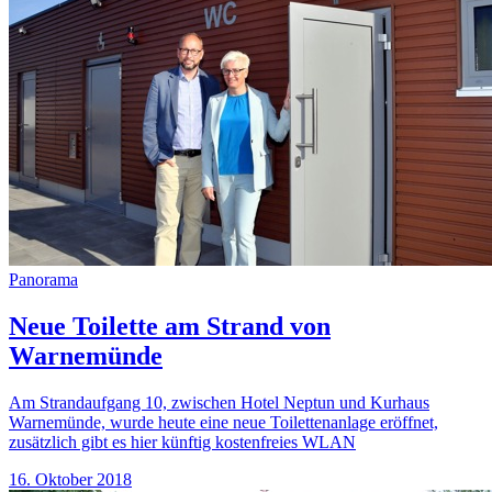
Panorama
Neue Toilette am Strand von
Warnemünde
Am Strandaufgang 10, zwischen Hotel Neptun und Kurhaus
Warnemünde, wurde heute eine neue Toilettenanlage eröffnet,
zusätzlich gibt es hier künftig kostenfreies WLAN
16. Oktober 2018