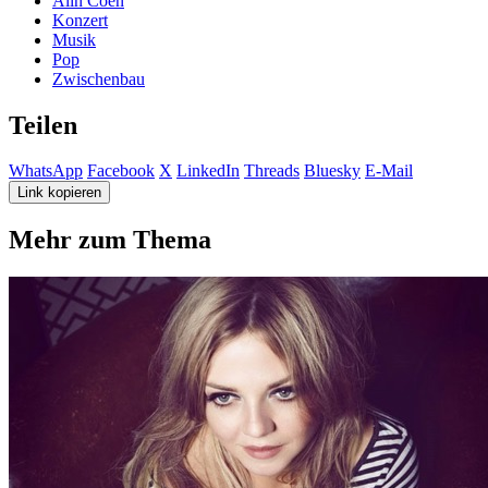
Alin Coen
Konzert
Musik
Pop
Zwischenbau
Teilen
WhatsApp
Facebook
X
LinkedIn
Threads
Bluesky
E-Mail
Link kopieren
Mehr zum Thema