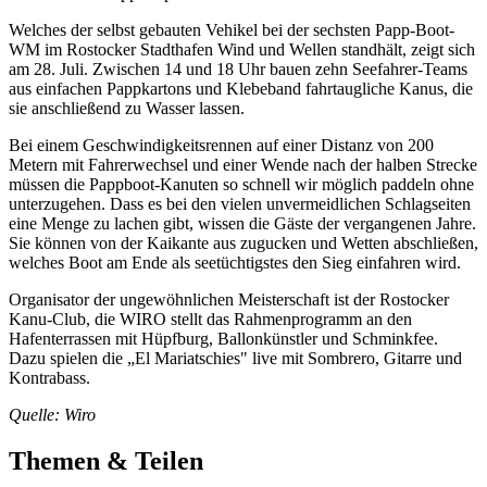
Welches der selbst gebauten Vehikel bei der sechsten Papp-Boot-
WM im Rostocker Stadthafen Wind und Wellen standhält, zeigt sich
am 28. Juli. Zwischen 14 und 18 Uhr bauen zehn Seefahrer-Teams
aus einfachen Pappkartons und Klebeband fahrtaugliche Kanus, die
sie anschließend zu Wasser lassen.
Bei einem Geschwindigkeitsrennen auf einer Distanz von 200
Metern mit Fahrerwechsel und einer Wende nach der halben Strecke
müssen die Pappboot-Kanuten so schnell wir möglich paddeln ohne
unterzugehen. Dass es bei den vielen unvermeidlichen Schlagseiten
eine Menge zu lachen gibt, wissen die Gäste der vergangenen Jahre.
Sie können von der Kaikante aus zugucken und Wetten abschließen,
welches Boot am Ende als seetüchtigstes den Sieg einfahren wird.
Organisator der ungewöhnlichen Meisterschaft ist der Rostocker
Kanu-Club, die WIRO stellt das Rahmenprogramm an den
Hafenterrassen mit Hüpfburg, Ballonkünstler und Schminkfee.
Dazu spielen die „El Mariatschies" live mit Sombrero, Gitarre und
Kontrabass.
Quelle: Wiro
Themen & Teilen