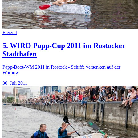
Freizeit
5. WIRO Papp-Cup 2011 im Rostocker
Stadthafen
Papp-Boot-WM 2011 in Rostock - Schiffe versenken auf der
Warnow
30. Juli 2011