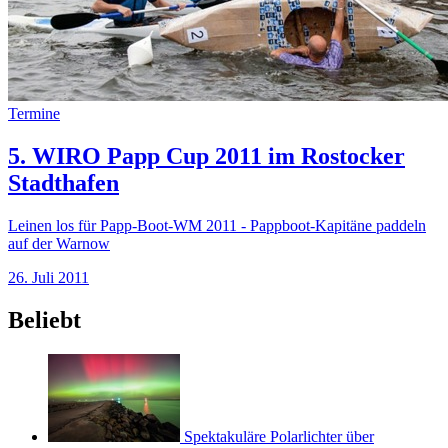
Termine
5. WIRO Papp Cup 2011 im Rostocker
Stadthafen
Leinen los für Papp-Boot-WM 2011 - Pappboot-Kapitäne paddeln
auf der Warnow
26. Juli 2011
Beliebt
Spektakuläre Polarlichter über