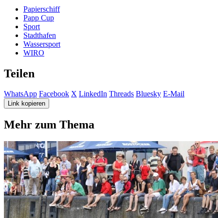
Papierschiff
Papp Cup
Sport
Stadthafen
Wassersport
WIRO
Teilen
WhatsApp
Facebook
X
LinkedIn
Threads
Bluesky
E-Mail
Link kopieren
Mehr zum Thema