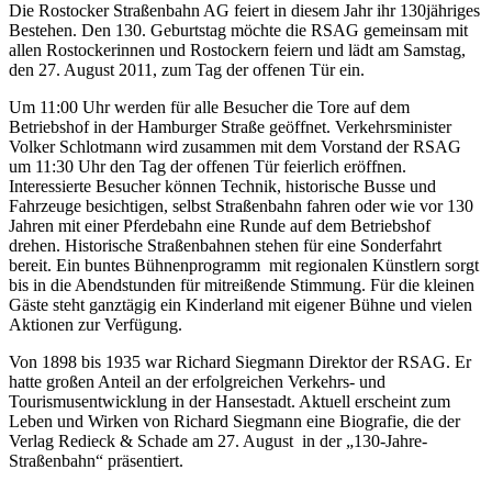
Die Rostocker Straßenbahn AG feiert in diesem Jahr ihr 130jähriges
Bestehen. Den 130. Geburtstag möchte die RSAG gemeinsam mit
allen Rostockerinnen und Rostockern feiern und lädt am Samstag,
den 27. August 2011, zum Tag der offenen Tür ein.
Um 11:00 Uhr werden für alle Besucher die Tore auf dem
Betriebshof in der Hamburger Straße geöffnet. Verkehrsminister
Volker Schlotmann wird zusammen mit dem Vorstand der RSAG
um 11:30 Uhr den Tag der offenen Tür feierlich eröffnen.
Interessierte Besucher können Technik, historische Busse und
Fahrzeuge besichtigen, selbst Straßenbahn fahren oder wie vor 130
Jahren mit einer Pferdebahn eine Runde auf dem Betriebshof
drehen. Historische Straßenbahnen stehen für eine Sonderfahrt
bereit. Ein buntes Bühnenprogramm mit regionalen Künstlern sorgt
bis in die Abendstunden für mitreißende Stimmung. Für die kleinen
Gäste steht ganztägig ein Kinderland mit eigener Bühne und vielen
Aktionen zur Verfügung.
Von 1898 bis 1935 war Richard Siegmann Direktor der RSAG. Er
hatte großen Anteil an der erfolgreichen Verkehrs- und
Tourismusentwicklung in der Hansestadt. Aktuell erscheint zum
Leben und Wirken von Richard Siegmann eine Biografie, die der
Verlag Redieck & Schade am 27. August in der „130-Jahre-
Straßenbahn“ präsentiert.