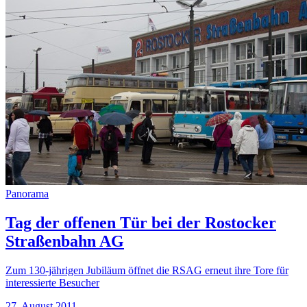
Panorama
Tag der offenen Tür bei der Rostocker
Straßenbahn AG
Zum 130-jährigen Jubiläum öffnet die RSAG erneut ihre Tore für
interessierte Besucher
27. August 2011