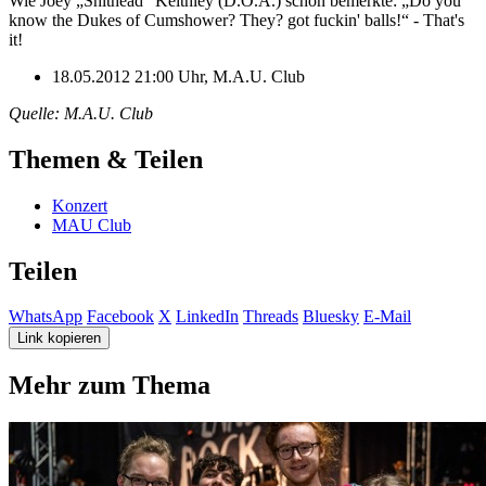
Wie Joey „Shithead“ Keithley (D.O.A.) schon bemerkte: „Do you
know the Dukes of Cumshower? They? got fuckin' balls!“ - That's
it!
18.05.2012 21:00 Uhr, M.A.U. Club
Quelle: M.A.U. Club
Themen & Teilen
Konzert
MAU Club
Teilen
WhatsApp
Facebook
X
LinkedIn
Threads
Bluesky
E-Mail
Link kopieren
Mehr zum Thema