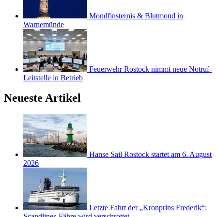
Mondfinsternis & Blutmond in
Warnemünde
Feuerwehr Rostock nimmt neue Notruf-
Leitstelle in Betrieb
Neueste Artikel
Hanse Sail Rostock startet am 6. August
2026
Letzte Fahrt der „Kronprins Frederik“:
Scandlines-Fähre wird verschrottet