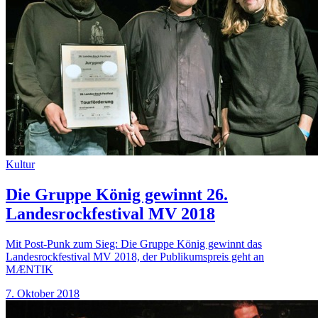
Kultur
Die Gruppe König gewinnt 26.
Landesrockfestival MV 2018
Mit Post-Punk zum Sieg: Die Gruppe König gewinnt das
Landesrockfestival MV 2018, der Publikumspreis geht an
MÆNTIK
7. Oktober 2018