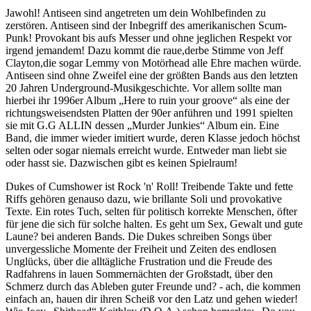
Jawohl! Antiseen sind angetreten um dein Wohlbefinden zu
zerstören. Antiseen sind der Inbegriff des amerikanischen Scum-
Punk! Provokant bis aufs Messer und ohne jeglichen Respekt vor
irgend jemandem! Dazu kommt die raue,derbe Stimme von Jeff
Clayton,die sogar Lemmy von Motörhead alle Ehre machen würde.
Antiseen sind ohne Zweifel eine der größten Bands aus den letzten
20 Jahren Underground-Musikgeschichte. Vor allem sollte man
hierbei ihr 1996er Album „Here to ruin your groove“ als eine der
richtungsweisendsten Platten der 90er anführen und 1991 spielten
sie mit G.G ALLIN dessen „Murder Junkies“ Album ein. Eine
Band, die immer wieder imitiert wurde, deren Klasse jedoch höchst
selten oder sogar niemals erreicht wurde. Entweder man liebt sie
oder hasst sie. Dazwischen gibt es keinen Spielraum!
Dukes of Cumshower ist Rock 'n' Roll! Treibende Takte und fette
Riffs gehören genauso dazu, wie brillante Soli und provokative
Texte. Ein rotes Tuch, selten für politisch korrekte Menschen, öfter
für jene die sich für solche halten. Es geht um Sex, Gewalt und gute
Laune? bei anderen Bands. Die Dukes schreiben Songs über
unvergessliche Momente der Freiheit und Zeiten des endlosen
Unglücks, über die alltägliche Frustration und die Freude des
Radfahrens in lauen Sommernächten der Großstadt, über den
Schmerz durch das Ableben guter Freunde und? - ach, die kommen
einfach an, hauen dir ihren Scheiß vor den Latz und gehen wieder!