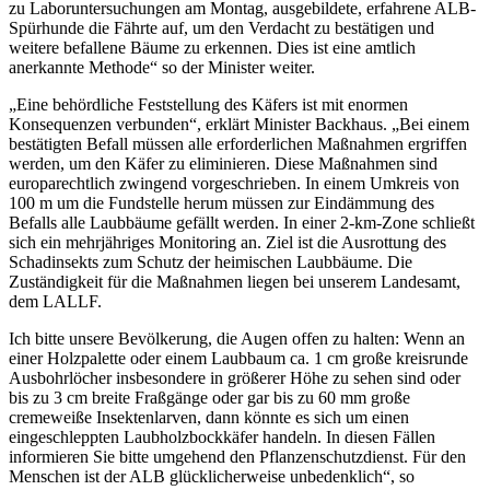
zu Laboruntersuchungen am Montag, ausgebildete, erfahrene ALB-
Spürhunde die Fährte auf, um den Verdacht zu bestätigen und
weitere befallene Bäume zu erkennen. Dies ist eine amtlich
anerkannte Methode“ so der Minister weiter.
„Eine behördliche Feststellung des Käfers ist mit enormen
Konsequenzen verbunden“, erklärt Minister Backhaus. „Bei einem
bestätigten Befall müssen alle erforderlichen Maßnahmen ergriffen
werden, um den Käfer zu eliminieren. Diese Maßnahmen sind
europarechtlich zwingend vorgeschrieben. In einem Umkreis von
100 m um die Fundstelle herum müssen zur Eindämmung des
Befalls alle Laubbäume gefällt werden. In einer 2-km-Zone schließt
sich ein mehrjähriges Monitoring an. Ziel ist die Ausrottung des
Schadinsekts zum Schutz der heimischen Laubbäume. Die
Zuständigkeit für die Maßnahmen liegen bei unserem Landesamt,
dem LALLF.
Ich bitte unsere Bevölkerung, die Augen offen zu halten: Wenn an
einer Holzpalette oder einem Laubbaum ca. 1 cm große kreisrunde
Ausbohrlöcher insbesondere in größerer Höhe zu sehen sind oder
bis zu 3 cm breite Fraßgänge oder gar bis zu 60 mm große
cremeweiße Insektenlarven, dann könnte es sich um einen
eingeschleppten Laubholzbockkäfer handeln. In diesen Fällen
informieren Sie bitte umgehend den Pflanzen­schutz­­dienst. Für den
Menschen ist der ALB glücklicherweise unbedenklich“, so