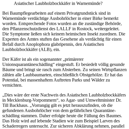
Asiatischer Laubholzbockkäfer in Warnemünde?
Bei Baumpflegearbeiten auf einem Privatgrundstück sind in
Warnemünde verdächtige Ausbohrlöcher in einer Birke bemerkt
worden. Entsprechende Fotos wurden an die zuständige Behörde,
den Pflanzenschutzdienst des LALLF in Rostock, weitergeleitet.
Die Symptome ließen sich keinem heimischen Insekt zuordnen. Die
Experten des Amtes stuften das Gesehene als verdächtig für einen
Befall durch Anoplophora glabripennis, den Asiatischen
Laubholzbockkäfer (ALB), ein.
Der Käfer ist als ein sogenannter „primärerer
Unionsquarantäneschädling“ eingestuft. Er besiedelt völlig gesunde
Bäume und bringt sie rasch zum Absterben. Zu seinen Wirtspflanzen
zählen alle Laubbaumarten, einschließlich Obstgehölze. Er hat das
Potential, bei massenhaftem Auftreten Parks und Wälder zu
vernichten.
„Dies wäre der erste Nachweis des Asiatischen Laubholzbockkäfers
in Mecklenburg-Vorpommern“, so Agar- und Umweltminister Dr.
Till Backhaus. „Vorrangig gilt es jetzt herauszufinden, ob die
gefundenen Ausbohrlöcher von dem gefährlichen Quarantäne­
schädling stammen. Daher erfolgte heute die Fällung des Baumes.
Das Holz wird auf lebende Stadien wie zum Beispiel Larven des
Schaderregers untersucht. Zur sicheren Abklärung nehmen, parallel