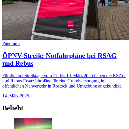
Panorama
ÖPNV-Streik: Notfahrpläne bei RSAG
und Rebus
Für die drei Streiktage vom 17. bis 19. März 2025 haben die RSAG
und Rebus Ersatzfahrpläne für eine Grundversorgung im
öffentlichen Nahverkehr in Rostock und Umgebung angekündigt.
14. März 2025
Beliebt