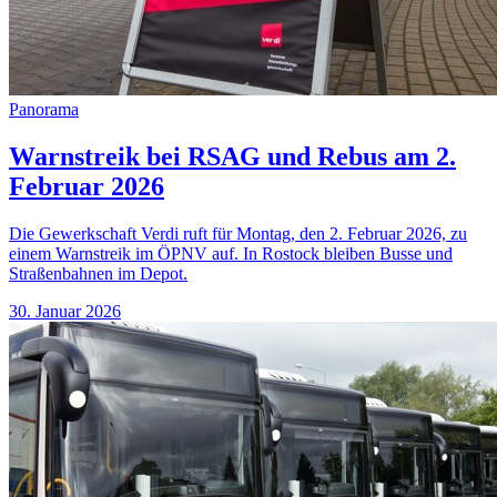
Panorama
Warnstreik bei RSAG und Rebus am 2.
Februar 2026
Die Gewerkschaft Verdi ruft für Montag, den 2. Februar 2026, zu
einem Warnstreik im ÖPNV auf. In Rostock bleiben Busse und
Straßenbahnen im Depot.
30. Januar 2026