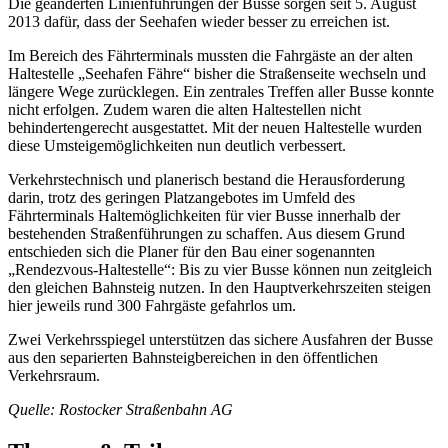
Die geänderten Linienführungen der Busse sorgen seit 5. August
2013 dafür, dass der Seehafen wieder besser zu erreichen ist.
Im Bereich des Fährterminals mussten die Fahrgäste an der alten
Haltestelle „Seehafen Fähre“ bisher die Straßenseite wechseln und
längere Wege zurücklegen. Ein zentrales Treffen aller Busse konnte
nicht erfolgen. Zudem waren die alten Haltestellen nicht
behindertengerecht ausgestattet. Mit der neuen Haltestelle wurden
diese Umsteigemöglichkeiten nun deutlich verbessert.
Verkehrstechnisch und planerisch bestand die Herausforderung
darin, trotz des geringen Platzangebotes im Umfeld des
Fährterminals Haltemöglichkeiten für vier Busse innerhalb der
bestehenden Straßenführungen zu schaffen. Aus diesem Grund
entschieden sich die Planer für den Bau einer sogenannten
„Rendezvous-Haltestelle“: Bis zu vier Busse können nun zeitgleich
den gleichen Bahnsteig nutzen. In den Hauptverkehrszeiten steigen
hier jeweils rund 300 Fahrgäste gefahrlos um.
Zwei Verkehrsspiegel unterstützen das sichere Ausfahren der Busse
aus den separierten Bahnsteigbereichen in den öffentlichen
Verkehrsraum.
Quelle: Rostocker Straßenbahn AG