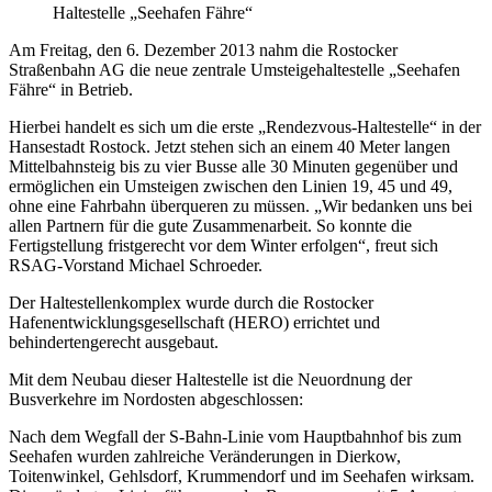
Haltestelle „Seehafen Fähre“
Am Freitag, den 6. Dezember 2013 nahm die Rostocker
Straßenbahn AG die neue zentrale Umsteigehaltestelle „Seehafen
Fähre“ in Betrieb.
Hierbei handelt es sich um die erste „Rendezvous-Haltestelle“ in der
Hansestadt Rostock. Jetzt stehen sich an einem 40 Meter langen
Mittelbahnsteig bis zu vier Busse alle 30 Minuten gegenüber und
ermöglichen ein Umsteigen zwischen den Linien 19, 45 und 49,
ohne eine Fahrbahn überqueren zu müssen. „Wir bedanken uns bei
allen Partnern für die gute Zusammenarbeit. So konnte die
Fertigstellung fristgerecht vor dem Winter erfolgen“, freut sich
RSAG-Vorstand Michael Schroeder.
Der Haltestellenkomplex wurde durch die Rostocker
Hafenentwicklungsgesellschaft (HERO) errichtet und
behindertengerecht ausgebaut.
Mit dem Neubau dieser Haltestelle ist die Neuordnung der
Busverkehre im Nordosten abgeschlossen:
Nach dem Wegfall der S-Bahn-Linie vom Hauptbahnhof bis zum
Seehafen wurden zahlreiche Veränderungen in Dierkow,
Toitenwinkel, Gehlsdorf, Krummendorf und im Seehafen wirksam.