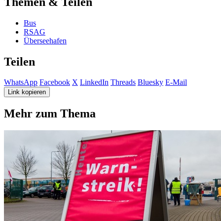
Themen & Teilen
Bus
RSAG
Überseehafen
Teilen
WhatsApp
Facebook
X
LinkedIn
Threads
Bluesky
E-Mail
Link kopieren
Mehr zum Thema