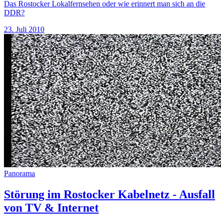
Das Rostocker Lokalfernsehen oder wie erinnert man sich an die
DDR?
23. Juli 2010
Panorama
Störung im Rostocker Kabelnetz - Ausfall
von TV & Internet