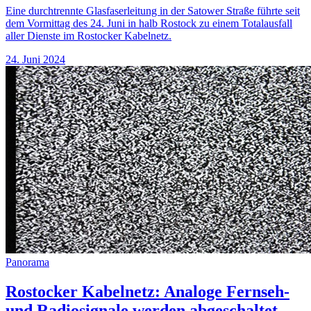
Eine durchtrennte Glasfaserleitung in der Satower Straße führte seit
dem Vormittag des 24. Juni in halb Rostock zu einem Totalausfall
aller Dienste im Rostocker Kabelnetz.
24. Juni 2024
Panorama
Rostocker Kabelnetz: Analoge Fernseh-
und Radiosignale werden abgeschaltet