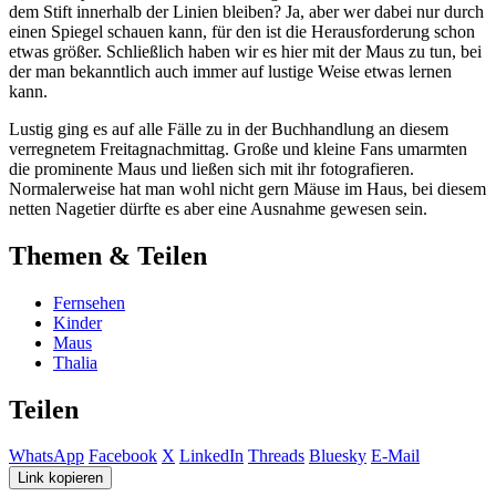
dem Stift innerhalb der Linien bleiben? Ja, aber wer dabei nur durch
einen Spiegel schauen kann, für den ist die Herausforderung schon
etwas größer. Schließlich haben wir es hier mit der Maus zu tun, bei
der man bekanntlich auch immer auf lustige Weise etwas lernen
kann.
Lustig ging es auf alle Fälle zu in der Buchhandlung an diesem
verregnetem Freitagnachmittag. Große und kleine Fans umarmten
die prominente Maus und ließen sich mit ihr fotografieren.
Normalerweise hat man wohl nicht gern Mäuse im Haus, bei diesem
netten Nagetier dürfte es aber eine Ausnahme gewesen sein.
Themen & Teilen
Fernsehen
Kinder
Maus
Thalia
Teilen
WhatsApp
Facebook
X
LinkedIn
Threads
Bluesky
E-Mail
Link kopieren