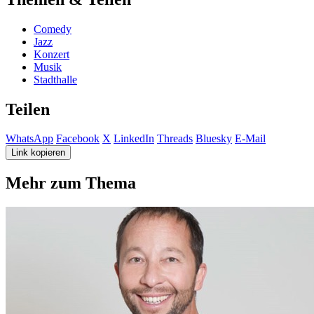
Comedy
Jazz
Konzert
Musik
Stadthalle
Teilen
WhatsApp
Facebook
X
LinkedIn
Threads
Bluesky
E-Mail
Link kopieren
Mehr zum Thema