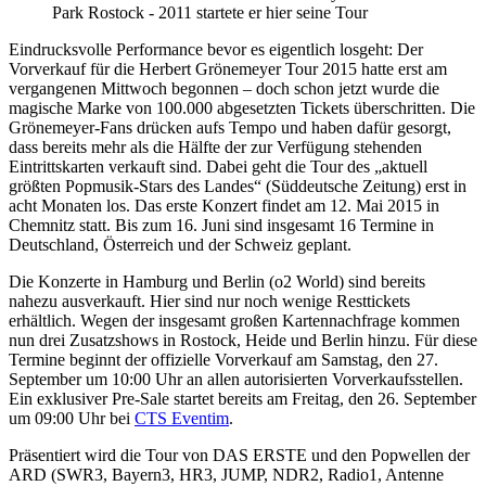
Park Rostock - 2011 startete er hier seine Tour
Eindrucksvolle Performance bevor es eigentlich losgeht: Der
Vorverkauf für die Herbert Grönemeyer Tour 2015 hatte erst am
vergangenen Mittwoch begonnen – doch schon jetzt wurde die
magische Marke von 100.000 abgesetzten Tickets überschritten. Die
Grönemeyer-Fans drücken aufs Tempo und haben dafür gesorgt,
dass bereits mehr als die Hälfte der zur Verfügung stehenden
Eintrittskarten verkauft sind. Dabei geht die Tour des „aktuell
größten Popmusik-Stars des Landes“ (Süddeutsche Zeitung) erst in
acht Monaten los. Das erste Konzert findet am 12. Mai 2015 in
Chemnitz statt. Bis zum 16. Juni sind insgesamt 16 Termine in
Deutschland, Österreich und der Schweiz geplant.
Die Konzerte in Hamburg und Berlin (o2 World) sind bereits
nahezu ausverkauft. Hier sind nur noch wenige Resttickets
erhältlich. Wegen der insgesamt großen Kartennachfrage kommen
nun drei Zusatzshows in Rostock, Heide und Berlin hinzu. Für diese
Termine beginnt der offizielle Vorverkauf am Samstag, den 27.
September um 10:00 Uhr an allen autorisierten Vorverkaufsstellen.
Ein exklusiver Pre-Sale startet bereits am Freitag, den 26. September
um 09:00 Uhr bei
CTS Eventim
.
Präsentiert wird die Tour von DAS ERSTE und den Popwellen der
ARD (SWR3, Bayern3, HR3, JUMP, NDR2, Radio1, Antenne