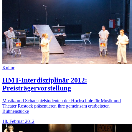
Kultur
HMT-Interdisziplinär 2012:
Preisträgervorstellung
Musik- und Schauspielstudenten der Hochschule für Musik und
Theater Rostock präsentieren ihre gemeinsam erarbeiteten
Bühnenstücke
18. Februar 2012