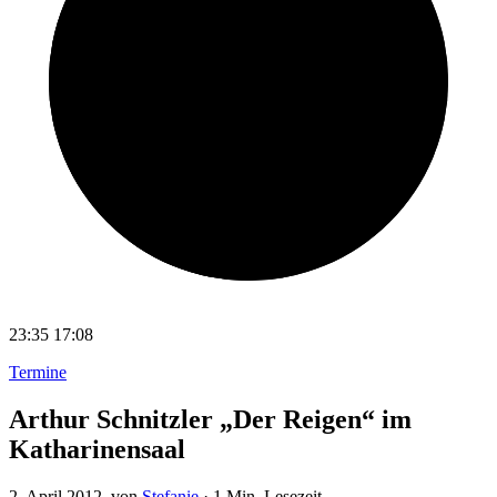
23:35
17:08
Termine
Arthur Schnitzler „Der Reigen“ im
Katharinensaal
2. April 2012
, von
Stefanie
·
1 Min. Lesezeit