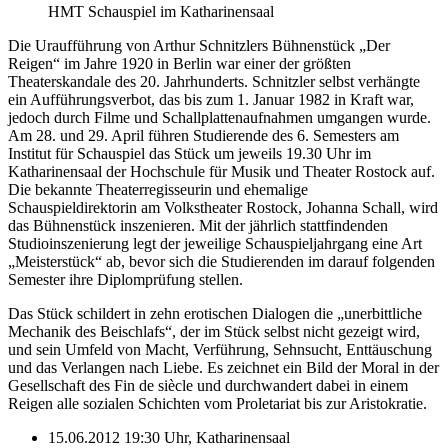
HMT Schauspiel im Katharinensaal
Die Uraufführung von Arthur Schnitzlers Bühnenstück „Der
Reigen“ im Jahre 1920 in Berlin war einer der größten
Theaterskandale des 20. Jahrhunderts. Schnitzler selbst verhängte
ein Aufführungsverbot, das bis zum 1. Januar 1982 in Kraft war,
jedoch durch Filme und Schallplattenaufnahmen umgangen wurde.
Am 28. und 29. April führen Studierende des 6. Semesters am
Institut für Schauspiel das Stück um jeweils 19.30 Uhr im
Katharinensaal der Hochschule für Musik und Theater Rostock auf.
Die bekannte Theaterregisseurin und ehemalige
Schauspieldirektorin am Volkstheater Rostock, Johanna Schall, wird
das Bühnenstück inszenieren. Mit der jährlich stattfindenden
Studioinszenierung legt der jeweilige Schauspieljahrgang eine Art
„Meisterstück“ ab, bevor sich die Studierenden im darauf folgenden
Semester ihre Diplomprüfung stellen.
Das Stück schildert in zehn erotischen Dialogen die „unerbittliche
Mechanik des Beischlafs“, der im Stück selbst nicht gezeigt wird,
und sein Umfeld von Macht, Verführung, Sehnsucht, Enttäuschung
und das Verlangen nach Liebe. Es zeichnet ein Bild der Moral in der
Gesellschaft des Fin de siècle und durchwandert dabei in einem
Reigen alle sozialen Schichten vom Proletariat bis zur Aristokratie.
15.06.2012 19:30 Uhr, Katharinensaal