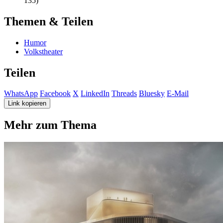
135)
Themen & Teilen
Humor
Volkstheater
Teilen
WhatsApp
Facebook
X
LinkedIn
Threads
Bluesky
E-Mail
Link kopieren
Mehr zum Thema