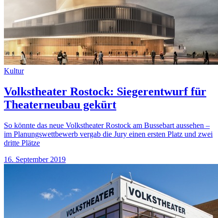
Kultur
Volkstheater Rostock: Siegerentwurf für
Theaterneubau gekürt
So könnte das neue Volkstheater Rostock am Bussebart aussehen –
im Planungswettbewerb vergab die Jury einen ersten Platz und zwei
dritte Plätze
16. September 2019