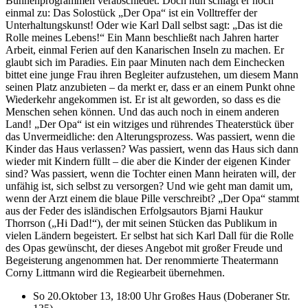
Bühnenprogrammen verabschiedet. Doch nun schlägt er noch
einmal zu: Das Solostück „Der Opa“ ist ein Volltreffer der
Unterhaltungskunst! Oder wie Karl Dall selbst sagt: „Das ist die
Rolle meines Lebens!“ Ein Mann beschließt nach Jahren harter
Arbeit, einmal Ferien auf den Kanarischen Inseln zu machen. Er
glaubt sich im Paradies. Ein paar Minuten nach dem Einchecken
bittet eine junge Frau ihren Begleiter aufzustehen, um diesem Mann
seinen Platz anzubieten – da merkt er, dass er an einem Punkt ohne
Wiederkehr angekommen ist. Er ist alt geworden, so dass es die
Menschen sehen können. Und das auch noch in einem anderen
Land! „Der Opa“ ist ein witziges und rührendes Theaterstück über
das Unvermeidliche: den Alterungsprozess. Was passiert, wenn die
Kinder das Haus verlassen? Was passiert, wenn das Haus sich dann
wieder mit Kindern füllt – die aber die Kinder der eigenen Kinder
sind? Was passiert, wenn die Tochter einen Mann heiraten will, der
unfähig ist, sich selbst zu versorgen? Und wie geht man damit um,
wenn der Arzt einem die blaue Pille verschreibt? „Der Opa“ stammt
aus der Feder des isländischen Erfolgsautors Bjarni Haukur
Thorrson („Hi Dad!“), der mit seinen Stücken das Publikum in
vielen Ländern begeistert. Er selbst hat sich Karl Dall für die Rolle
des Opas gewünscht, der dieses Angebot mit großer Freude und
Begeisterung angenommen hat. Der renommierte Theatermann
Corny Littmann wird die Regiearbeit übernehmen.
So 20.Oktober 13, 18:00 Uhr Großes Haus (Doberaner Str.