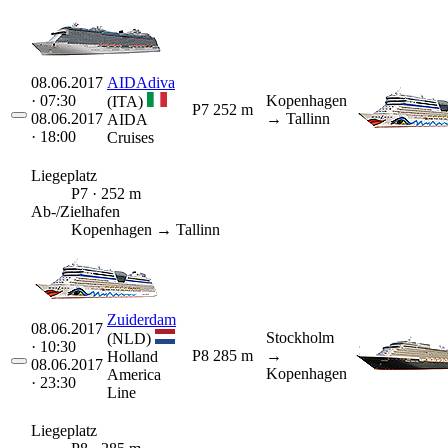
08.06.2017
AIDAdiva
· 07:30
Kopenhagen
(ITA)
P7
252 m
08.06.2017
→ Tallinn
AIDA
· 18:00
Cruises
Liegeplatz
P7 · 252 m
Ab-/Zielhafen
Kopenhagen → Tallinn
Zuiderdam
08.06.2017
Stockholm
(NLD)
· 10:30
P8
285 m
→
Holland
08.06.2017
Kopenhagen
America
· 23:30
Line
Liegeplatz