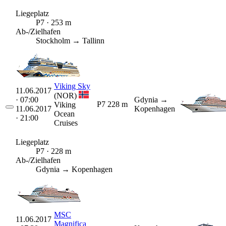
Liegeplatz
P7 · 253 m
Ab-/Zielhafen
Stockholm → Tallinn
Viking Sky
11.06.2017
(NOR)
· 07:00
Gdynia
→
P7
228 m
Viking
11.06.2017
Kopenhagen
Ocean
· 21:00
Cruises
Liegeplatz
P7 · 228 m
Ab-/Zielhafen
Gdynia → Kopenhagen
MSC
11.06.2017
Magnifica