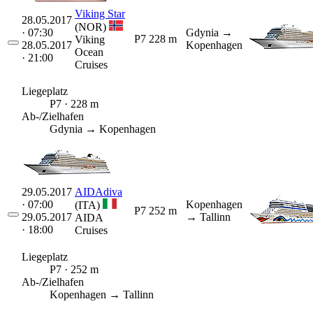
Viking Star
28.05.2017
(NOR)
· 07:30
Gdynia
→
P7
228 m
Viking
28.05.2017
Kopenhagen
Ocean
· 21:00
Cruises
Liegeplatz
P7 · 228 m
Ab-/Zielhafen
Gdynia → Kopenhagen
29.05.2017
AIDAdiva
· 07:00
Kopenhagen
(ITA)
P7
252 m
29.05.2017
→ Tallinn
AIDA
· 18:00
Cruises
Liegeplatz
P7 · 252 m
Ab-/Zielhafen
Kopenhagen → Tallinn