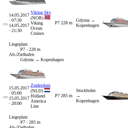
Viking Sky
14.05.2017
(NOR)
· 07:30
Gdynia
→
P7
228 m
Viking
14.05.2017
Kopenhagen
Ocean
· 21:30
Cruises
Liegeplatz
P7 · 228 m
Ab-/Zielhafen
Gdynia → Kopenhagen
Zuiderdam
15.05.2017
Stockholm
(NLD)
· 05:00
P7
285 m
→
Holland
15.05.2017
Kopenhagen
America
· 20:00
Line
Liegeplatz
P7 · 285 m
Ab-/Zielhafen