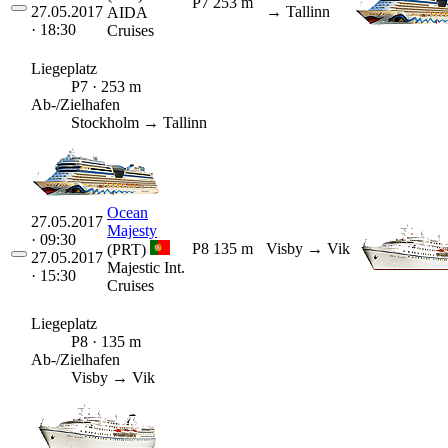
P7
253 m
27.05.2017
→ Tallinn
AIDA
· 18:30
Cruises
Liegeplatz
P7 · 253 m
Ab-/Zielhafen
Stockholm → Tallinn
Ocean
27.05.2017
Majesty
· 09:30
P8
135 m
Visby
→ Vik
(PRT)
27.05.2017
Majestic Int.
· 15:30
Cruises
Liegeplatz
P8 · 135 m
Ab-/Zielhafen
Visby → Vik