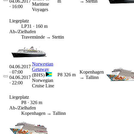
04.06.2017
m
→ Stettin
Maritime
· 16:00
Voyages
Liegeplatz
LP31 · 160 m
Ab-/Zielhafen
Travemünde → Stettin
Norwegian
04.06.2017
Getaway
· 07:00
Kopenhagen
P8
326 m
(BHS)
04.06.2017
→ Tallinn
Norwegian
· 22:00
Cruise Line
Liegeplatz
P8 · 326 m
Ab-/Zielhafen
Kopenhagen → Tallinn