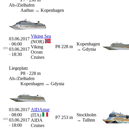
Ab-/Zielhafen
Aarhus → Kopenhagen
Viking Sea
03.06.2017
(NOR)
· 06:00
Kopenhagen
P8
228 m
Viking
03.06.2017
→ Gdynia
Ocean
· 18:30
Cruises
Liegeplatz
P8 · 228 m
Ab-/Zielhafen
Kopenhagen → Gdynia
03.06.2017
AIDAmar
· 08:00
Stockholm
(ITA)
P7
253 m
03.06.2017
→ Tallinn
AIDA
· 18:00
Cruises