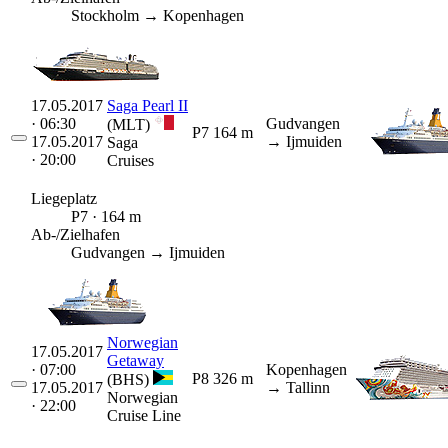
Stockholm → Kopenhagen
17.05.2017
Saga Pearl II
· 06:30
Gudvangen
(MLT)
P7
164 m
17.05.2017
→ Ijmuiden
Saga
· 20:00
Cruises
Liegeplatz
P7 · 164 m
Ab-/Zielhafen
Gudvangen → Ijmuiden
Norwegian
17.05.2017
Getaway
· 07:00
Kopenhagen
P8
326 m
(BHS)
17.05.2017
→ Tallinn
Norwegian
· 22:00
Cruise Line