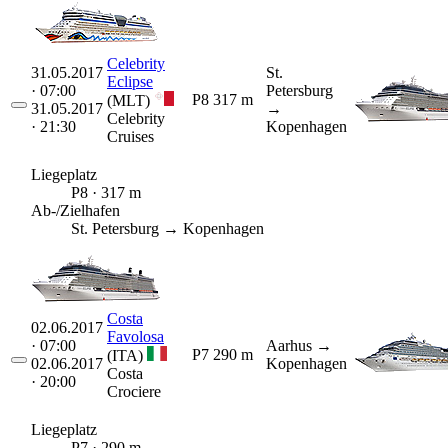
Celebrity
31.05.2017
St.
Eclipse
· 07:00
Petersburg
P8
317 m
(MLT)
31.05.2017
→
Celebrity
· 21:30
Kopenhagen
Cruises
Liegeplatz
P8 · 317 m
Ab-/Zielhafen
St. Petersburg → Kopenhagen
Costa
02.06.2017
Favolosa
· 07:00
Aarhus
→
P7
290 m
(ITA)
02.06.2017
Kopenhagen
Costa
· 20:00
Crociere
Liegeplatz
P7 · 290 m