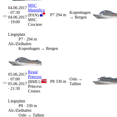
MSC
04.06.2017
Magnifica
· 07:30
Kopenhagen
P7
294 m
(PAN)
04.06.2017
→ Bergen
MSC
· 19:00
Crociere
Liegeplatz
P7 · 294 m
Ab-/Zielhafen
Kopenhagen → Bergen
Regal
05.06.2017
Princess
· 07:00
Oslo
→
P8
330 m
(BMU)
05.06.2017
Tallinn
Princess
· 21:30
Cruises
Liegeplatz
P8 · 330 m
Ab-/Zielhafen
Oslo → Tallinn