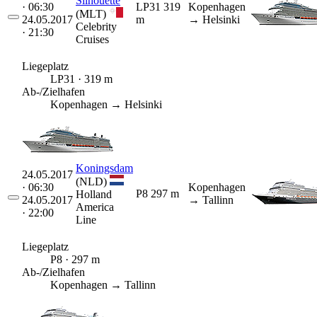
Silhouette
· 06:30
LP31
319
Kopenhagen
(MLT)
24.05.2017
m
→ Helsinki
Celebrity
· 21:30
Cruises
Liegeplatz
LP31 · 319 m
Ab-/Zielhafen
Kopenhagen → Helsinki
Koningsdam
24.05.2017
(NLD)
· 06:30
Kopenhagen
P8
297 m
Holland
24.05.2017
→ Tallinn
America
· 22:00
Line
Liegeplatz
P8 · 297 m
Ab-/Zielhafen
Kopenhagen → Tallinn