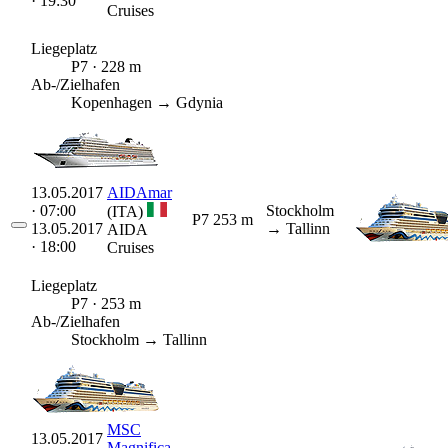
· 19:30
Cruises
Liegeplatz
P7 · 228 m
Ab-/Zielhafen
Kopenhagen → Gdynia
13.05.2017
AIDAmar
· 07:00
Stockholm
(ITA)
P7
253 m
13.05.2017
→ Tallinn
AIDA
· 18:00
Cruises
Liegeplatz
P7 · 253 m
Ab-/Zielhafen
Stockholm → Tallinn
MSC
13.05.2017
Magnifica