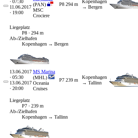
· 07:30
Kopenhagen
P8
294 m
(PAN)
11.06.2017
→ Bergen
MSC
· 19:00
Crociere
Liegeplatz
P8 · 294 m
Ab-/Zielhafen
Kopenhagen → Bergen
13.06.2017
MS Marina
· 05:30
Kopenhagen
(MHL)
P7
239 m
13.06.2017
→ Tallinn
Oceania
· 20:00
Cruises
Liegeplatz
P7 · 239 m
Ab-/Zielhafen
Kopenhagen → Tallinn