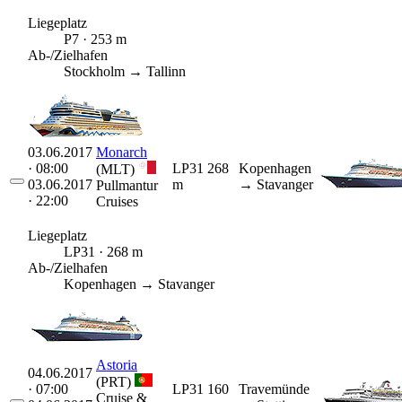
Liegeplatz
P7 · 253 m
Ab-/Zielhafen
Stockholm → Tallinn
03.06.2017
Monarch
· 08:00
LP31
268
Kopenhagen
(MLT)
03.06.2017
m
→ Stavanger
Pullmantur
· 22:00
Cruises
Liegeplatz
LP31 · 268 m
Ab-/Zielhafen
Kopenhagen → Stavanger
Astoria
04.06.2017
(PRT)
· 07:00
LP31
160
Travemünde
Cruise &