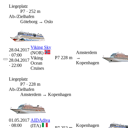
Liegeplatz
P7 · 252 m
Ab-/Zielhafen
Göteborg → Oslo
Viking Sky
28.04.2017
Amsterdem
(NOR)
· 07:00
P7
228 m
→
Viking
28.04.2017
Kopenhagen
Ocean
· 22:00
Cruises
Liegeplatz
P7 · 228 m
Ab-/Zielhafen
Amsterdem → Kopenhagen
01.05.2017
AIDAdiva
· 08:00
Kopenhagen
(ITA)
P7
252 m