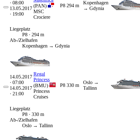
· 08:00
Kopenhagen
P8
294 m
(PAN)
13.05.2017
→ Gdynia
MSC
· 19:00
Crociere
Liegeplatz
P8 · 294 m
Ab-/Zielhafen
Kopenhagen → Gdynia
Regal
14.05.2017
Princess
· 07:00
Oslo
→
P8
330 m
(BMU)
14.05.2017
Tallinn
Princess
· 21:00
Cruises
Liegeplatz
P8 · 330 m
Ab-/Zielhafen
Oslo → Tallinn