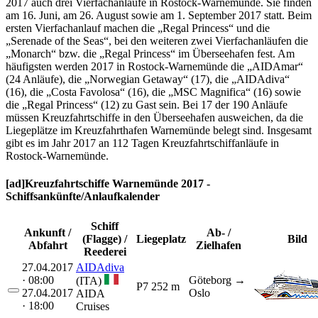
2017 auch drei Vierfachanläufe in Rostock-Warnemünde. Sie finden
am 16. Juni, am 26. August sowie am 1. September 2017 statt. Beim
ersten Vierfachanlauf machen die „Regal Princess“ und die
„Serenade of the Seas“, bei den weiteren zwei Vierfachanläufen die
„Monarch“ bzw. die „Regal Princess“ im Überseehafen fest. Am
häufigsten werden 2017 in Rostock-Warnemünde die „AIDAmar“
(24 Anläufe), die „Norwegian Getaway“ (17), die „AIDAdiva“
(16), die „Costa Favolosa“ (16), die „MSC Magnifica“ (16) sowie
die „Regal Princess“ (12) zu Gast sein. Bei 17 der 190 Anläufe
müssen Kreuzfahrtschiffe in den Überseehafen ausweichen, da die
Liegeplätze im Kreuzfahrthafen Warnemünde belegt sind. Insgesamt
gibt es im Jahr 2017 an 112 Tagen Kreuzfahrtschiffanläufe in
Rostock-Warnemünde.
[ad]Kreuzfahrtschiffe Warnemünde 2017 -
Schiffsankünfte/Anlaufkalender
Schiff
Ankunft /
Ab- /
(Flagge) /
Liegeplatz
Bild
Abfahrt
Zielhafen
Reederei
27.04.2017
AIDAdiva
· 08:00
Göteborg
→
(ITA)
P7
252 m
27.04.2017
Oslo
AIDA
· 18:00
Cruises