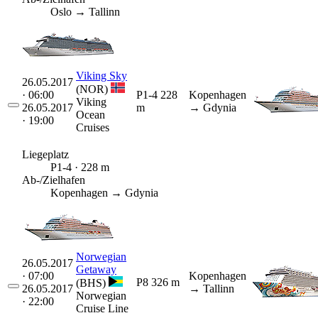
Oslo → Tallinn
Viking Sky
26.05.2017
(NOR)
· 06:00
P1-4
228
Kopenhagen
Viking
26.05.2017
m
→ Gdynia
Ocean
· 19:00
Cruises
Liegeplatz
P1-4 · 228 m
Ab-/Zielhafen
Kopenhagen → Gdynia
Norwegian
26.05.2017
Getaway
· 07:00
Kopenhagen
P8
326 m
(BHS)
26.05.2017
→ Tallinn
Norwegian
· 22:00
Cruise Line