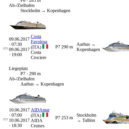
P8 · 285 m
Ab-/Zielhafen
Stockholm → Kopenhagen
Costa
09.06.2017
Favolosa
· 07:30
Aarhus
→
P7
290 m
(ITA)
09.06.2017
Kopenhagen
Costa
· 19:00
Crociere
Liegeplatz
P7 · 290 m
Ab-/Zielhafen
Aarhus → Kopenhagen
10.06.2017
AIDAmar
· 07:00
Stockholm
(ITA)
P7
253 m
10.06.2017
→ Tallinn
AIDA
· 18:30
Cruises