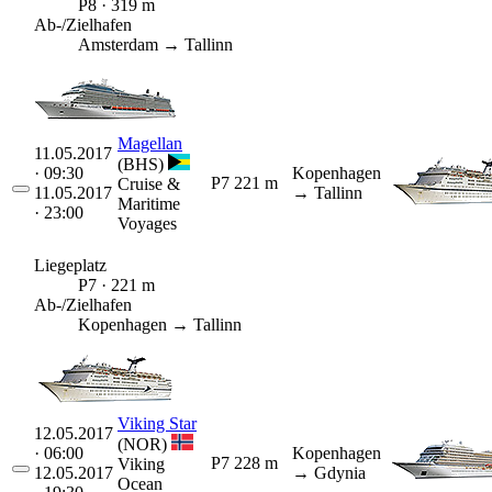
P8 · 319 m
Ab-/Zielhafen
Amsterdam → Tallinn
Magellan
11.05.2017
(BHS)
· 09:30
Kopenhagen
P7
221 m
Cruise &
11.05.2017
→ Tallinn
Maritime
· 23:00
Voyages
Liegeplatz
P7 · 221 m
Ab-/Zielhafen
Kopenhagen → Tallinn
Viking Star
12.05.2017
(NOR)
· 06:00
Kopenhagen
P7
228 m
Viking
12.05.2017
→ Gdynia
Ocean