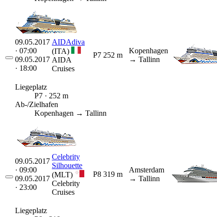
09.05.2017
AIDAdiva
· 07:00
Kopenhagen
(ITA)
P7
252 m
09.05.2017
→ Tallinn
AIDA
· 18:00
Cruises
Liegeplatz
P7 · 252 m
Ab-/Zielhafen
Kopenhagen → Tallinn
Celebrity
09.05.2017
Silhouette
· 09:00
Amsterdam
P8
319 m
(MLT)
09.05.2017
→ Tallinn
Celebrity
· 23:00
Cruises
Liegeplatz