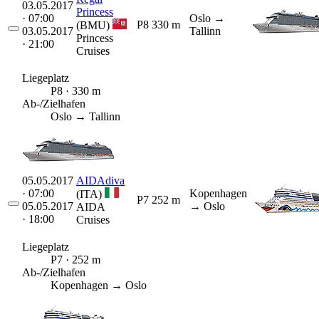
03.05.2017
Princess
· 07:00
Oslo
→
P8
330 m
(BMU)
03.05.2017
Tallinn
Princess
· 21:00
Cruises
Liegeplatz
P8 · 330 m
Ab-/Zielhafen
Oslo → Tallinn
05.05.2017
AIDAdiva
· 07:00
Kopenhagen
(ITA)
P7
252 m
05.05.2017
→ Oslo
AIDA
· 18:00
Cruises
Liegeplatz
P7 · 252 m
Ab-/Zielhafen
Kopenhagen → Oslo