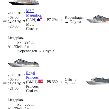
MSC
24.05.2017
Magnifica
· 08:00
Kopenhagen
P7
294 m
(PAN)
24.05.2017
→ Gdynia
MSC
· 20:00
Crociere
Liegeplatz
P7 · 294 m
Ab-/Zielhafen
Kopenhagen → Gdynia
Regal
25.05.2017
Princess
· 06:30
Oslo
→
P8
330 m
(BMU)
25.05.2017
Tallinn
Princess
· 21:00
Cruises
Liegeplatz
P8 · 330 m
Ab-/Zielhafen