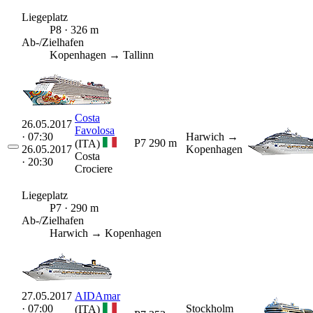
Liegeplatz
P8 · 326 m
Ab-/Zielhafen
Kopenhagen → Tallinn
Costa
26.05.2017
Favolosa
· 07:30
Harwich
→
P7
290 m
(ITA)
26.05.2017
Kopenhagen
Costa
· 20:30
Crociere
Liegeplatz
P7 · 290 m
Ab-/Zielhafen
Harwich → Kopenhagen
27.05.2017
AIDAmar
· 07:00
Stockholm
(ITA)