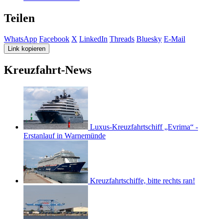
Teilen
WhatsApp
Facebook
X
LinkedIn
Threads
Bluesky
E-Mail
Link kopieren
Kreuzfahrt-News
Luxus-Kreuzfahrtschiff „Evrima“ -
Erstanlauf in Warnemünde
Kreuzfahrtschiffe, bitte rechts ran!