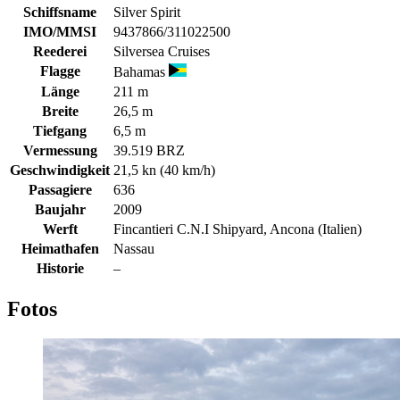
Schiffsname
Silver Spirit
IMO/MMSI
9437866/311022500
Reederei
Silversea Cruises
Flagge
Bahamas
Länge
211 m
Breite
26,5 m
Tiefgang
6,5 m
Vermessung
39.519 BRZ
Geschwindigkeit
21,5 kn (40 km/h)
Passagiere
636
Baujahr
2009
Werft
Fincantieri C.N.I Shipyard, Ancona (Italien)
Heimathafen
Nassau
Historie
–
Fotos