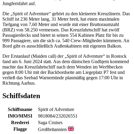
Jungfernfahrt auf.
Die „Spirit of Adventure“ gehört zu den kleineren Kreuzlinern. Das
Schiff ist 236 Meter lang, 31 Meter breit, hat einen maximalen
Tiefgang von 7,60 Meter und wurde mit einer Bruttoraumzahl
(BRZ) von 58.250 vermessen. Das Kreuzfahrtschiff hat zwölf
Passagierdecks und bietet in seinen 554 Kabinen Platz für bis zu
999 Passagiere, um die sich ca. 540 Crew-Mitglieder kümmern. An
Bord gibt es ausschließlich Außenkabinen mit eigenem Balkon.
Der Erstanlauf (Maiden call) der „Spirit of Adventure“ in Rostock
fand am 6. Juni 2024 statt. Aus dem dänischen Gudhjem kommend
machte das Kreuzfahrtschiff nach dem Wenden im Werftbecken
gegen 8:00 Uhr mit der Backbordseite am Liegeplatz P7 fest und
verließ das Seebad Warnemünde planmäßig gegen 17:00 Uhr in
Richtung Aarhus.
Schiffsdaten
Schiffsname
Spirit of Adventure
IMO/MMSI
9818084/232026551
Reederei
Saga Cruises
Flagge
Großbritannien