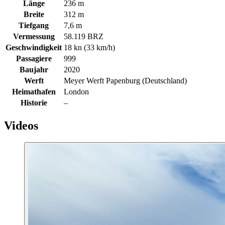
Länge
236 m
Breite
312 m
Tiefgang
7,6 m
Vermessung
58.119 BRZ
Geschwindigkeit
18 kn (33 km/h)
Passagiere
999
Baujahr
2020
Werft
Meyer Werft Papenburg (Deutschland)
Heimathafen
London
Historie
–
Videos