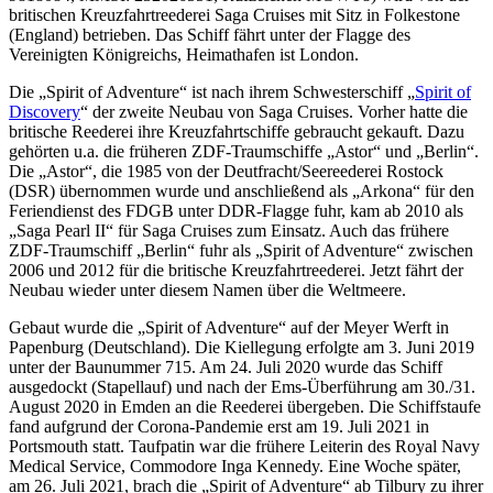
britischen Kreuzfahrtreederei Saga Cruises mit Sitz in Folkestone
(England) betrieben. Das Schiff fährt unter der Flagge des
Vereinigten Königreichs, Heimathafen ist London.
Die „Spirit of Adventure“ ist nach ihrem Schwesterschiff „
Spirit of
Discovery
“ der zweite Neubau von Saga Cruises. Vorher hatte die
britische Reederei ihre Kreuzfahrtschiffe gebraucht gekauft. Dazu
gehörten u.a. die früheren ZDF-Traumschiffe „Astor“ und „Berlin“.
Die „Astor“, die 1985 von der Deutfracht/Seereederei Rostock
(DSR) übernommen wurde und anschließend als „Arkona“ für den
Feriendienst des FDGB unter DDR-Flagge fuhr, kam ab 2010 als
„Saga Pearl II“ für Saga Cruises zum Einsatz. Auch das frühere
ZDF-Traumschiff „Berlin“ fuhr als „Spirit of Adventure“ zwischen
2006 und 2012 für die britische Kreuzfahrtreederei. Jetzt fährt der
Neubau wieder unter diesem Namen über die Weltmeere.
Gebaut wurde die „Spirit of Adventure“ auf der Meyer Werft in
Papenburg (Deutschland). Die Kiellegung erfolgte am 3. Juni 2019
unter der Baunummer 715. Am 24. Juli 2020 wurde das Schiff
ausgedockt (Stapellauf) und nach der Ems-Überführung am 30./31.
August 2020 in Emden an die Reederei übergeben. Die Schiffstaufe
fand aufgrund der Corona-Pandemie erst am 19. Juli 2021 in
Portsmouth statt. Taufpatin war die frühere Leiterin des Royal Navy
Medical Service, Commodore Inga Kennedy. Eine Woche später,
am 26. Juli 2021, brach die „Spirit of Adventure“ ab Tilbury zu ihrer