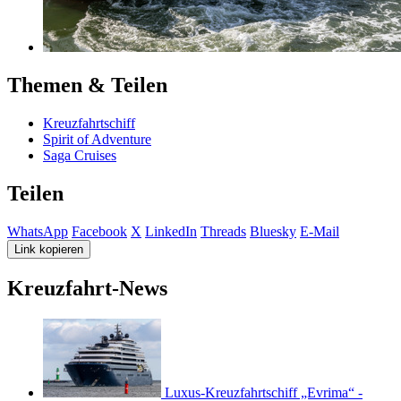
Themen & Teilen
Kreuzfahrtschiff
Spirit of Adventure
Saga Cruises
Teilen
WhatsApp
Facebook
X
LinkedIn
Threads
Bluesky
E-Mail
Link kopieren
Kreuzfahrt-News
Luxus-Kreuzfahrtschiff „Evrima“ -