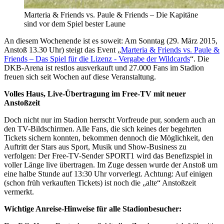
Marteria & Friends vs. Paule & Friends – Die Kapitäne
sind vor dem Spiel bester Laune
An diesem Wochenende ist es soweit: Am Sonntag (29. März 2015,
Anstoß 13.30 Uhr) steigt das Event „
Marteria & Friends vs. Paule &
Friends – Das Spiel für die Lizenz - Vergabe der Wildcards
“. Die
DKB-Arena ist restlos ausverkauft und 27.000 Fans im Stadion
freuen sich seit Wochen auf diese Veranstaltung.
Volles Haus, Live-Übertragung im Free-TV mit neuer
Anstoßzeit
Doch nicht nur im Stadion herrscht Vorfreude pur, sondern auch an
den TV-Bildschirmen. Alle Fans, die sich keines der begehrten
Tickets sichern konnten, bekommen dennoch die Möglichkeit, den
Auftritt der Stars aus Sport, Musik und Show-Business zu
verfolgen: Der Free-TV-Sender SPORT1 wird das Benefizspiel in
voller Länge live übertragen. Im Zuge dessen wurde der Anstoß um
eine halbe Stunde auf 13:30 Uhr vorverlegt. Achtung: Auf einigen
(schon früh verkauften Tickets) ist noch die „alte“ Anstoßzeit
vermerkt.
Wichtige Anreise-Hinweise für alle Stadionbesucher: