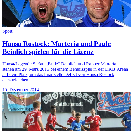
Sport
Hansa Rostock: Marteria und Paule
Beinlich spielen für die Lizenz
Hansa-Legende Stefan „Paule“ Beinlich und Rapper Marteria
stehen am 29. März 2015 bei einem Benefizspiel in der DKB-Arena
auf dem Platz, um das finanzielle Defizit von Hansa Rostock
auszugleichen
15. Dezember 2014