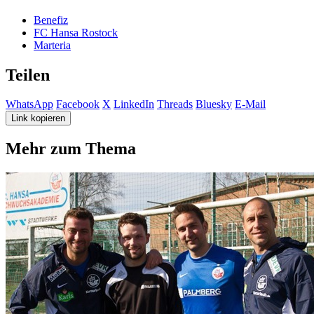
Benefiz
FC Hansa Rostock
Marteria
Teilen
WhatsApp
Facebook
X
LinkedIn
Threads
Bluesky
E-Mail
Link kopieren
Mehr zum Thema