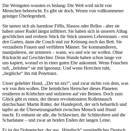
Die Wenigsten wussten es bislang: Die Welt wird nicht von
Menschen beherrscht. Es gibt sie doch, Wesen von vollkommener
geistiger Überlegenheit.
Sie tarnen sich als harmlose Fiffis, Hassos oder Bellos - aber sie
haben unser Rudel längst infiltriert. Sie haben sich in unseren Alltag
geschlichen und erobern Stück für Stück unseren Lebensraum – erst
den Garten, dann die Couch und zur Krönung noch das Bett. Sie
verzaubern Frauen und verführen Männer. Sie kommandieren,
manipulieren, sie urinieren – wann, wo und wie sie wollen. Ohne
Rücksicht auf Geschlechter. Denn Hunde haben schon lange vor
uns kapiert, worauf es in einer guten Ehe ankommt. Wenn Frauchen
ruft, „belohne“ sie mit Ignoranz. Und wenn Herrchen ruht,
„beglücke“ ihn mit Penetranz.
Unser geliebter Hund, „Der tut nix!“, und zwar nichts von dem, was
wir von ihm wollen. Die heimlichen Herrscher dieses Planeten
residieren in Körbchen und stolzieren auf vier Beinen. Doch zum
Glück gibt es einen, der diesen revolutionären Rollentausch
durchschaut: Martin Rütter, der Hundeprofi, der sich beharrlich und
tapfer an die Übersetzungsarbeit zwischen Mensch und Hund
macht. Er enttarnt sie alle, die Schlawiner, die Schlitzohren und die
Scharlatane – und zwar an beiden Enden der langen Leine.
Er ist der Dolmetscher, der aus „Hündisch“ verständliches Deutsch