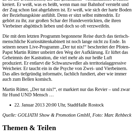
kreiert. Er weiß, was es heißt, wenn man nur Bahnhof versteht und
der Zug schon fast abgefahren ist. Er weiß, wie sich der harte Boden
der Beziehungskiste anfühlt. Denn er sitzt selbst mittendrin. Er
gehört zu ihr, zur großen Schar der Hundeverrückten, die ihren
Vierbeiner abgöttisch lieben und doch so oft verzweifeln.
Die mit dem letzten Programm begonnene Reise durch das tierisch-
menschliche Kuriositätenkabinett ist noch lange nicht zu Ende. In
seinem neuen Live-Programm „Der tut nix!“ beschreitet der Pfoten-
Papst Martin Rütter unbeirrt den Weg der Aufklärung. Er lüftet das
Geheimnis der Kastration, die viel mehr als nur heiße Luft
produziert. Er entlarvt die Schwanzwedler als territorialaggressive
Weicheier. Er taucht ein in die Psyche von Zwei- und Vierbeinern.
Das alles tiefgründig informativ, fachlich fundiert, aber wie immer
auch zum Bellen komisch.
Martin Rütter, „Der tut nix!“, er markiert nur das Revier – und zwar
für Hund UND Mensch …
22. Januar 2013 20:00 Uhr, StadtHalle Rostock
Quelle: GOLIATH Show & Promotion GmbH, Foto: Marc Rehbeck
Themen & Teilen