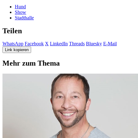
Hund
Show
Stadthalle
Teilen
WhatsApp
Facebook
X
LinkedIn
Threads
Bluesky
E-Mail
Link kopieren
Mehr zum Thema