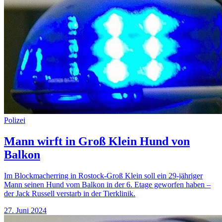
Polizei
Mann wirft in Groß Klein Hund von
Balkon
Im Blockmacherring in Rostock-Groß Klein soll ein 29-jähriger
Mann seinen Hund vom Balkon in der 6. Etage geworfen haben –
der Jack Russell verstarb in der Tierklinik.
27. Juni 2024