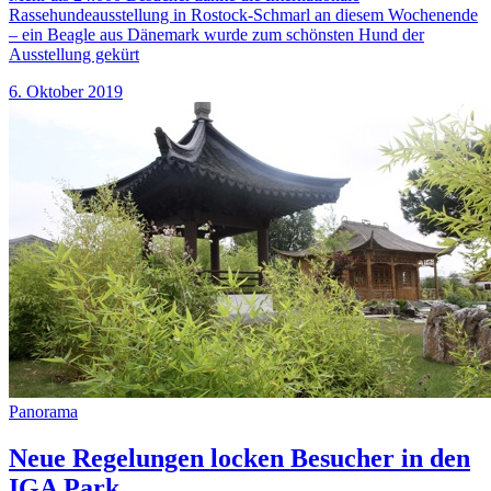
Rassehundeausstellung in Rostock-Schmarl an diesem Wochenende
– ein Beagle aus Dänemark wurde zum schönsten Hund der
Ausstellung gekürt
6. Oktober 2019
Panorama
Neue Regelungen locken Besucher in den
IGA Park