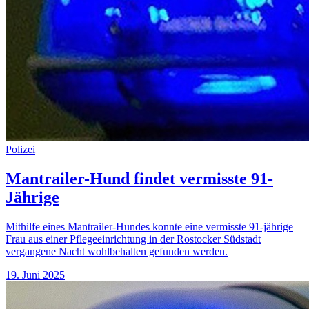
Polizei
Mantrailer-Hund findet vermisste 91-
Jährige
Mithilfe eines Mantrailer-Hundes konnte eine vermisste 91-jährige
Frau aus einer Pflegeeinrichtung in der Rostocker Südstadt
vergangene Nacht wohlbehalten gefunden werden.
19. Juni 2025