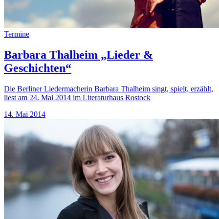
Termine
Barbara Thalheim „Lieder &
Geschichten“
Die Berliner Liedermacherin Barbara Thalheim singt, spielt, erzählt,
liest am 24. Mai 2014 im Literaturhaus Rostock
14. Mai 2014