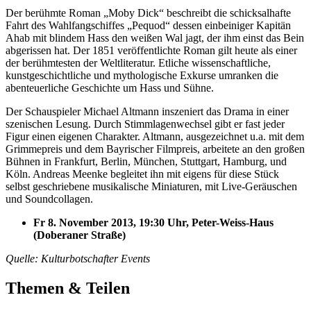
Der berühmte Roman „Moby Dick“ beschreibt die schicksalhafte
Fahrt des Wahlfangschiffes „Pequod“ dessen einbeiniger Kapitän
Ahab mit blindem Hass den weißen Wal jagt, der ihm einst das Bein
abgerissen hat. Der 1851 veröffentlichte Roman gilt heute als einer
der berühmtesten der Weltliteratur. Etliche wissenschaftliche,
kunstgeschichtliche und mythologische Exkurse umranken die
abenteuerliche Geschichte um Hass und Sühne.
Der Schauspieler Michael Altmann inszeniert das Drama in einer
szenischen Lesung. Durch Stimmlagenwechsel gibt er fast jeder
Figur einen eigenen Charakter. Altmann, ausgezeichnet u.a. mit dem
Grimmepreis und dem Bayrischer Filmpreis, arbeitete an den großen
Bühnen in Frankfurt, Berlin, München, Stuttgart, Hamburg, und
Köln. Andreas Meenke begleitet ihn mit eigens für diese Stück
selbst geschriebene musikalische Miniaturen, mit Live-Geräuschen
und Soundcollagen.
Fr 8. November 2013, 19:30 Uhr, Peter-Weiss-Haus
(Doberaner Straße)
Quelle: Kulturbotschafter Events
Themen & Teilen