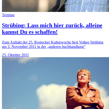
Termine
Strübing: Lass mich hier zurück, alleine
kannst Du es schaffen!
Zum Auftakt der 25. Rostocker Kulturwoche liest Volker Strübing
am 3. November 2011 in der „anderen buchhandlung“
25. Oktober 2011