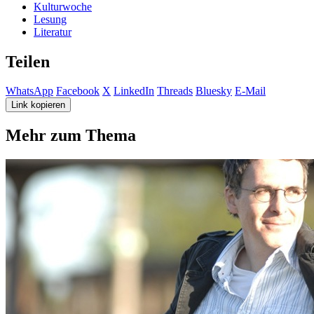
Kulturwoche
Lesung
Literatur
Teilen
WhatsApp
Facebook
X
LinkedIn
Threads
Bluesky
E-Mail
Link kopieren
Mehr zum Thema