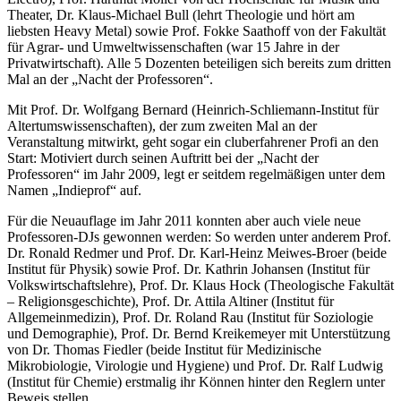
Theater, Dr. Klaus-Michael Bull (lehrt Theologie und hört am
liebsten Heavy Metal) sowie Prof. Fokke Saathoff von der Fakultät
für Agrar- und Umweltwissenschaften (war 15 Jahre in der
Privatwirtschaft). Alle 5 Dozenten beteiligen sich bereits zum dritten
Mal an der „Nacht der Professoren“.
Mit Prof. Dr. Wolfgang Bernard (Heinrich-Schliemann-Institut für
Altertumswissenschaften), der zum zweiten Mal an der
Veranstaltung mitwirkt, geht sogar ein cluberfahrener Profi an den
Start: Motiviert durch seinen Auftritt bei der „Nacht der
Professoren“ im Jahr 2009, legt er seitdem regelmäßigen unter dem
Namen „Indieprof“ auf.
Für die Neuauflage im Jahr 2011 konnten aber auch viele neue
Professoren-DJs gewonnen werden: So werden unter anderem Prof.
Dr. Ronald Redmer und Prof. Dr. Karl-Heinz Meiwes-Broer (beide
Institut für Physik) sowie Prof. Dr. Kathrin Johansen (Institut für
Volkswirtschaftslehre), Prof. Dr. Klaus Hock (Theologische Fakultät
– Religionsgeschichte), Prof. Dr. Attila Altiner (Institut für
Allgemeinmedizin), Prof. Dr. Roland Rau (Institut für Soziologie
und Demographie), Prof. Dr. Bernd Kreikemeyer mit Unterstützung
von Dr. Thomas Fiedler (beide Institut für Medizinische
Mikrobiologie, Virologie und Hygiene) und Prof. Dr. Ralf Ludwig
(Institut für Chemie) erstmalig ihr Können hinter den Reglern unter
Beweis stellen.