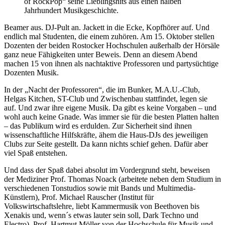
of RockPop“ seine Lieblingshits aus einen halben
Jahrhundert Musikgeschichte.
Beamer aus. DJ-Pult an. Jackett in die Ecke, Kopfhörer auf. Und
endlich mal Studenten, die einem zuhören. Am 15. Oktober stellen
Dozenten der beiden Rostocker Hochschulen außerhalb der Hörsäle
ganz neue Fähigkeiten unter Beweis. Denn an diesem Abend
machen 15 von ihnen als nachtaktive Professoren und partysüchtige
Dozenten Musik.
In der „Nacht der Professoren“, die im Bunker, M.A.U.-Club,
Helgas Kitchen, ST-Club und Zwischenbau stattfindet, legen sie
auf. Und zwar ihre eigene Musik. Da gibt es keine Vorgaben – und
wohl auch keine Gnade. Was immer sie für die besten Platten halten
– das Publikum wird es erdulden. Zur Sicherheit sind ihnen
wissenschaftliche Hilfskräfte, ähem die Haus-DJs des jeweiligen
Clubs zur Seite gestellt. Da kann nichts schief gehen. Dafür aber
viel Spaß entstehen.
Und dass der Spaß dabei absolut im Vordergrund steht, beweisen
der Mediziner Prof. Thomas Noack (arbeitete neben dem Studium in
verschiedenen Tonstudios sowie mit Bands und Multimedia-
Künstlern), Prof. Michael Rauscher (Institut für
Volkswirtschaftslehre, liebt Kammermusik von Beethoven bis
Xenakis und, wenn´s etwas lauter sein soll, Dark Techno und
Electro), Prof. Hartmut Möller von der Hochschule für Musik und