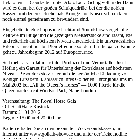
Lektionen — Courbette - unter Alojz Lah. Richtig voll in der Bahn
wird es dann bei der großen Schulquadrille, bei der die noblen
Rassen, mit denen sich ehemals Könige und Kaiser schmückten,
noch einmal gemeinsam zu bewundern sind.
Eingebettet in eine imposante Licht-und Soundshow vergeht die
Zeit wie im Fluge und die gezeigten Meisterstücke sind rasant, edel
und reiterlich auf höchstem Niveau angesiedelt. Ein unvergessliches
Erlebnis - nicht nur für Pferdefreunde sondern für die ganze Familie
geht zu Jahresbeginn 2012 auf Europatournee.
Seit mehr als 15 Jahren ist der Produzent und Veranstalter Josef
Höfling ein Garant für Unterhaltung der Extraklasse auf höchstem
Niveau. Besonders stolz ist er auf die persönliche Einladung von
Königin Elizabeth ll. anlässlich ihres Goldenen Thronjubiläums im
Mai 2002 bei „All the Queen‘s Horses” — 1000 Pferde für die
Queen nach Great Windsor Park, Nähe London.
Veranstaltung: The Royal Horse Gala
Ort: StadtHalle Rostock
Datum: 21.01.2012
Beginn: 15:00 und 20:00 Uhr
Karten erhalten Sie an den bekannten Vorverkaufskassen, im
Internet unter www.goliath-show.de und unter der Tickethotline