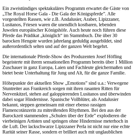
Ein zweistündiges spektakuläres Programm erwartet die Gäste von
„The Royal Horse Gala - Die Gala der Königspferde”. Alle
vorgestellten Rassen, wie z.B. Andalusier, Araber, Lipizzaner,
Lusitanos, Friesen waren die unendlich kostbaren, lebenden
Juwelen europäischer Königshöfe. Auch heute noch führen diese
Pferde das Prädikat „königlich“ im Stammbuch. Die über 30
barocken Hengste wurden jahrelang geduldig ausgebildet, sind
außerordentlich selten und auf der ganzen Welt begehrt.
Die internationale Pferde-Show des Produzenten Josef Höfling
begeisterte mit ihrem sensationellen Programm bereits über 1 Million
Zuschauer in ganz Europa, Laien und Fachleute gleichermaßen und
bietet beste Unterhaltung für Jung und Alt, für die ganze Familie.
Höhepunkte der aktuellen Show „Emotions” sind u.a.: Verwegene
Stuntreiter aus Frankreich sorgen mit ihren rasanten Ritten für
Nervenkitzel, stehen auf galoppierenden Lusitanos und überwinden
dabei sogar Hindernisse. Spanische Vollblüter, als Andalusier
bekannt, steppen gemeinsam mit einer ebenso rassigen
Flamencotänzerin zu mitreißenden Rhythmen. Bei den aus der
Barockzeit stammenden „Schulen über der Erde” explodieren die
vierbeinigen Artisten und springen ohne Hindernisse meterhoch in
die Luft. Der lackschwarze Lipizzaner Perla ist nicht nur eine echte
Rarität seiner Rasse, sondern er brilliert auch mit unglaublichen