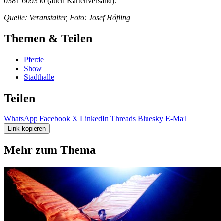
0381 609350 (auch Kartenversand).
Quelle: Veranstalter, Foto: Josef Höfling
Themen & Teilen
Pferde
Show
Stadthalle
Teilen
WhatsApp
Facebook
X
LinkedIn
Threads
Bluesky
E-Mail
Link kopieren
Mehr zum Thema