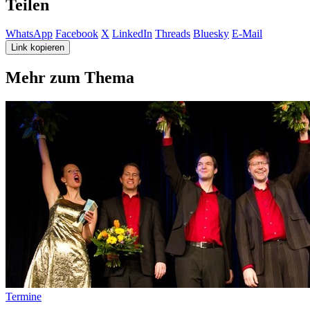
Teilen
WhatsApp
Facebook
X
LinkedIn
Threads
Bluesky
E-Mail
Link kopieren
Mehr zum Thema
Termine