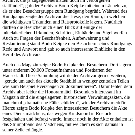
Archive, die ja zugegebenermaßen doch im verborgenen
stattfindet“, gab der Archivar Bodo Keipke mit einem Lächeln zu,
als er eine Besuchergruppe zum Rundgang begrüßt. Während des
Rundgangs zeigte der Archivar die Trese, den Raum, in welchem
die wichtigsten Urkunden und Ratsprotokolle lagern. Natürlich
durften die Besucher auch einen Blick auf einige der
mittelalterlichen Urkunden, Schriften, Einbände und Sigel werfen.
Auch zu Fragen der Beschaffenheit, Aufbewahrung und
Restaurierung stand Bodo Keipke den Besuchern seines Rundgangs
Rede und Antwort und gab so auch interessante Einblicke in den
Beruf des Archivars.
Auch das Magazin zeigte Bodo Keipke den Besuchern. Dort lagern
unter anderem 20.000 Fotoaufnahmen und Postkarten der
Hansestadt. Diese Sammlung würde der Archivar gern erweitern,
„gerade um auch das aktuelle Stadtbild in weniger zentralen Teilen
wie zum Beispiel Evershagen zu dokumentieren“. Dafür fehlen dem
Archiv aber leider die Honorarmittel. Besonders interessant im
Magazin sind die eingelagerten, historischen Verwaltungsakten, die
manchmal „dramatische Fälle schildern“, wie der Archivar erklärt.
Hierzu zeigte Bodo Keipke den interessierten Besuchern die Akte
eines Dienstmädchens, das wegen Kindsmord in Rostock
festgehalten und befragt wurde. Immer noch in der Akte enthalten ist
das Strumpfband des Mädchens, mit welchem es sich damals in
seiner Zelle erhängte.