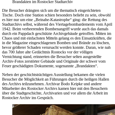
Brandakten im Rostocker Stadtarchiv
Die Besucher drängten sich um die thematisch eingerichteten
Tische. Doch eine Station schien besonders beliebt zu sein, obwohl
es hier nur um eine „Beinahe-Katastrophe“ ging: die Rettung des
Stadtarchivs selbst, während des Viertagebombardements vom April
1942. Beim verheerenden Bombenangriff wurde auch das damals
durch ein Pappdach geschützte Archivgebäude getroffen. Mitten im
Chaos und mit einfachsten Mitteln gelang es den Einsatzkräften, die
in die Magazine eingeschlagenen Bomben und Brände zu löschen,
bevor größerer Schaden verursacht werden konnte. Daran, wie nah
das 700 Jahre alte Gedächtnis Rostocks vor der völligen
Vernichtung stand, erinnerten die Besucher selten ausgestellte
Archiv-Fotos zerstörter Gebäude und Originale der schwer vom
Feuer geschädigten Dokumente, sogenannte „Brandakten“.
Neben der geschichtsträchtigen Ausstellung bekamen die vielen
Besucher die Möglichkeit an Führungen durch die heiligen Hallen
des Archivs teilzunehmen. Archivar Bodo Keipke und andere
Mitarbeiter des Rostocker Archivs kamen hier mit den Besuchern
über die Stadtgeschichte, Archivarien und vor allem die Arbeit im
Rostocker Archiv ins Gespräch.