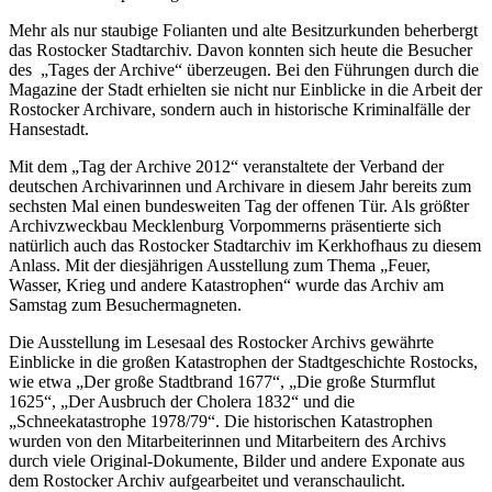
Mehr als nur staubige Folianten und alte Besitzurkunden beherbergt
das Rostocker Stadtarchiv. Davon konnten sich heute die Besucher
des „Tages der Archive“ überzeugen. Bei den Führungen durch die
Magazine der Stadt erhielten sie nicht nur Einblicke in die Arbeit der
Rostocker Archivare, sondern auch in historische Kriminalfälle der
Hansestadt.
Mit dem „Tag der Archive 2012“ veranstaltete der Verband der
deutschen Archivarinnen und Archivare in diesem Jahr bereits zum
sechsten Mal einen bundesweiten Tag der offenen Tür. Als größter
Archivzweckbau Mecklenburg Vorpommerns präsentierte sich
natürlich auch das Rostocker Stadtarchiv im Kerkhofhaus zu diesem
Anlass. Mit der diesjährigen Ausstellung zum Thema „Feuer,
Wasser, Krieg und andere Katastrophen“ wurde das Archiv am
Samstag zum Besuchermagneten.
Die Ausstellung im Lesesaal des Rostocker Archivs gewährte
Einblicke in die großen Katastrophen der Stadtgeschichte Rostocks,
wie etwa „Der große Stadtbrand 1677“, „Die große Sturmflut
1625“, „Der Ausbruch der Cholera 1832“ und die
„Schneekatastrophe 1978/79“. Die historischen Katastrophen
wurden von den Mitarbeiterinnen und Mitarbeitern des Archivs
durch viele Original-Dokumente, Bilder und andere Exponate aus
dem Rostocker Archiv aufgearbeitet und veranschaulicht.