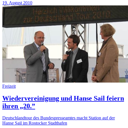
19. August 2010
Freizeit
Wiedervereinigung und Hanse Sail feiern
ihren „20.”
Deutschlandtour des Bundespresseamtes macht Station auf der
Hanse Sail im Rostocker Stadthafen