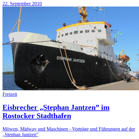
22. September 2010
Freizeit
Eisbrecher „Stephan Jantzen” im
Rostocker Stadthafen
Möwen, Midway und Maschinen - Vorträge und Führungen auf der
„Stephan Jantzen”