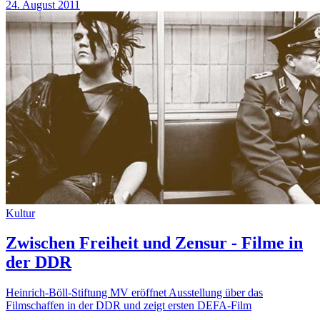
24. August 2011
Kultur
Zwischen Freiheit und Zensur - Filme in
der DDR
Heinrich-Böll-Stiftung MV eröffnet Ausstellung über das
Filmschaffen in der DDR und zeigt ersten DEFA-Film