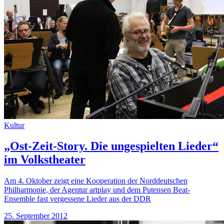
Kultur
„Ost-Zeit-Story. Die ungespielten Lieder“
im Volkstheater
Am 4. Oktober zeigt eine Kooperation der Norddeutschen
Philharmonie, der Agentur artplay und dem Putensen Beat-
Ensemble fast vergessene Lieder aus der DDR
25. September 2012